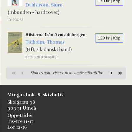
170 kr | Köp
Dahlström, Sture
(Inbunden - hardcover)
ID: 100163
Rösterna från Avocadobergen
120 kr | Köp
Tidholm, Thomas
(Hft, s k danskt band)
ISBN: 9789170379819
Sida 1/1059
visar 1-10 av 10582 sökträffar
Mingus bok- & skivbutik
Skolgatan 98
903 31 Umeå
Öppettider
Tis-fre 11-17
Lör 12-16