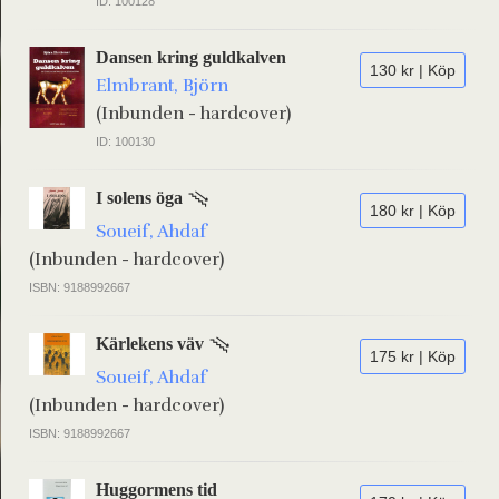
ID: 100128
Dansen kring guldkalven
130 kr | Köp
Elmbrant, Björn
(Inbunden - hardcover)
ID: 100130
I solens öga
180 kr | Köp
Soueif, Ahdaf
(Inbunden - hardcover)
ISBN: 9188992667
Kärlekens väv
175 kr | Köp
Soueif, Ahdaf
(Inbunden - hardcover)
ISBN: 9188992667
Huggormens tid