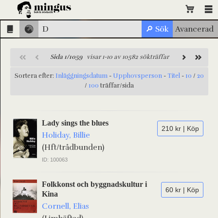
Sida 1/1059
visar 1-10 av 10582 sökträffar
Sortera efter:
Inläggningsdatum
-
Upphovsperson
-
Titel
-
10
/
20
/
100
träffar/sida
Lady sings the blues
210 kr | Köp
Holiday, Billie
(Hft/trådbunden)
ID: 100063
Folkkonst och byggnadskultur i
60 kr | Köp
Kina
Cornell, Elias