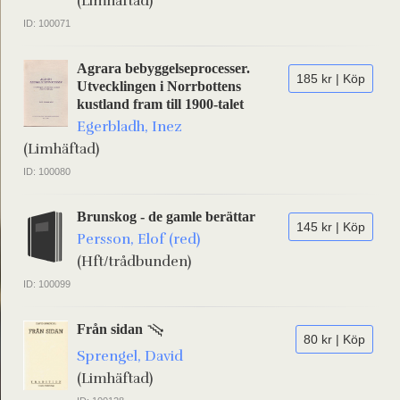
(Limhäftad)
ID: 100071
Agrara bebyggelseprocesser.
185 kr | Köp
Utvecklingen i Norrbottens
kustland fram till 1900-talet
Egerbladh, Inez
(Limhäftad)
ID: 100080
Brunskog - de gamle berättar
145 kr | Köp
Persson, Elof (red)
(Hft/trådbunden)
ID: 100099
Från sidan
80 kr | Köp
Sprengel, David
(Limhäftad)