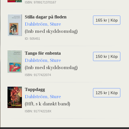
ISBN: 9789171370167
Stilla dagar på floden
165 kr | Köp
Dahlström, Sture
(Inb med skyddsomslag)
ID: 505451
Tango för enbenta
150 kr | Köp
Dahlström, Sture
(Inb med skyddsomslag)
ISBN: 9177422074
Tuppdagg
125 kr | Köp
Dahlström, Sture
(Hft, s k danskt band)
ISBN: 917742218X