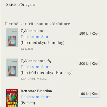
Skick:
Förlagsny
Fler böcker från samma författare
Cyklonmannen
180 kr | Köp
Dahlström, Sture
(Inb med skyddsomslag)
ID: 518586
Cyklonmannen
200 kr | Köp
Dahlström, Sture
(Inb tråd med skyddsomslag)
ISBN: 9789177423263
Den store Blondino
90 kr | Köp
Dahlström, Sture
(Pocket)