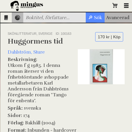
SKÖNLITTERATUR, SVERIGE
ID: 100163
170 kr | Köp
Huggormens tid
Dahlström, Sture
Beskrivning:
Utkom f g 1985. I denna
roman återser vi den
frihetstörstande avhoppade
metallarbetaren Karl
Andersson från Dahlströms
föregående roman "Tango
för enbenta".
Språk:
svenska
Sidor:
174
Förlag:
Bakhåll (2004)
Format:
Inbunden - hardcover