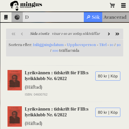
Sida 1/1062
visar 1-10 av 10619 sökträffar
Sortera efter:
Inläggningsdatum
-
Upphovsperson
-
Titel
-
10
/
20
/
100
träffar/sida
Lyrikvännen : tidskrift för FIB:s
80 kr | Köp
lyrikklubb Nr. 6/2022
(Häftad)
ISBN: 04600762
Lyrikvännen : tidskrift för FIB:s
80 kr | Köp
lyrikklubb Nr. 6/2022
(Häftad)