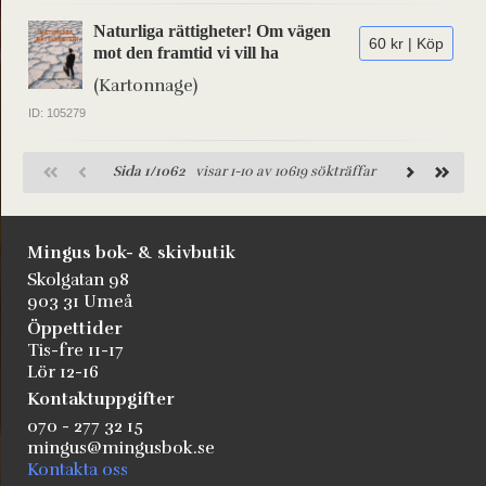
Naturliga rättigheter! Om vägen
60 kr | Köp
mot den framtid vi vill ha
(Kartonnage)
ID: 105279
Sida 1/1062
visar 1-10 av 10619 sökträffar
Mingus bok- & skivbutik
Skolgatan 98
903 31 Umeå
Öppettider
Tis-fre 11-17
Lör 12-16
Kontaktuppgifter
070 - 277 32 15
mingus@mingusbok.se
Kontakta oss