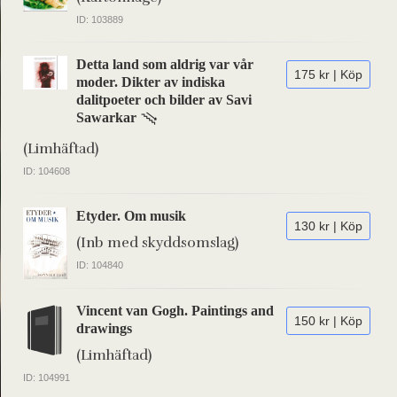
ID: 103889
Detta land som aldrig var vår
175 kr | Köp
moder. Dikter av indiska
dalitpoeter och bilder av Savi
Sawarkar
(Limhäftad)
ID: 104608
Etyder. Om musik
130 kr | Köp
(Inb med skyddsomslag)
ID: 104840
Vincent van Gogh. Paintings and
150 kr | Köp
drawings
(Limhäftad)
ID: 104991