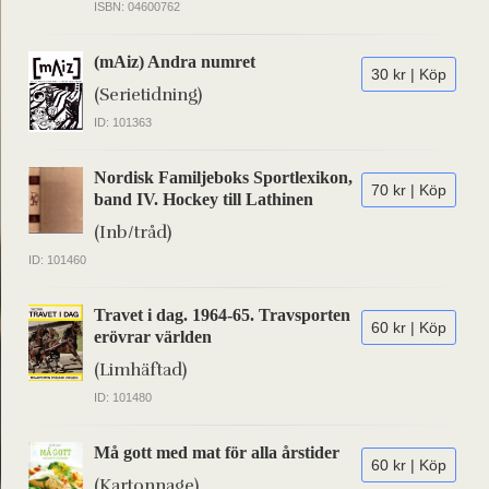
ISBN: 04600762
(mAiz) Andra numret
30 kr | Köp
(Serietidning)
ID: 101363
Nordisk Familjeboks Sportlexikon,
70 kr | Köp
band IV. Hockey till Lathinen
(Inb/tråd)
ID: 101460
Travet i dag. 1964-65. Travsporten
60 kr | Köp
erövrar världen
(Limhäftad)
ID: 101480
Må gott med mat för alla årstider
60 kr | Köp
(Kartonnage)