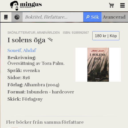
SKÖNLITTERATUR, ARABVÄRLDEN
ISBN: 9188992667
180 kr | Köp
I solens öga
Soueif, Ahdaf
Beskrivning:
Översättning av Tora Palm.
Språk:
svenska
Sidor:
826
Förlag:
Alhambra (2004)
Format:
Inbunden - hardcover
Skick:
Förlagsny
Fler böcker från samma författare