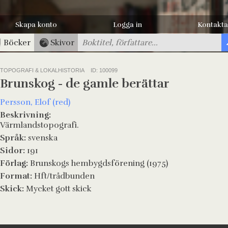
Skapa konto
Logga in
Kontakta
Böcker
Skivor
TOPOGRAFI & LOKALHISTORIA
ID: 100099
Brunskog - de gamle berättar
Persson, Elof (red)
Beskrivning:
Värmlandstopografi.
Språk:
svenska
Sidor:
191
Förlag:
Brunskogs hembygdsförening (1975)
Format:
Hft/trådbunden
Skick:
Mycket gott skick