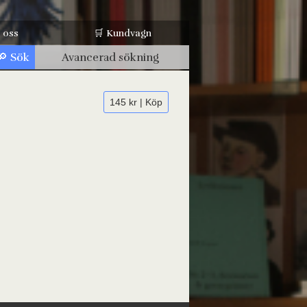
 oss
🛒 Kundvagn
Avancerad sökning
145 kr | Köp