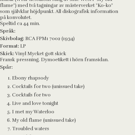
flame") med två tagningar av mästerverket "Ko-ko"
som självklar höjdpunkt. All diskografisk information
på konvolutet.
Speltid ca 44 min.
Språk:
Skivbolag:
RCA FPM1 7002 (1934)
Format:
LP
Skick:
Vinyl Mycket gott skick
Fransk pressning. Dymoetikett i hörn framsidan.
Spår:
Ebony rhapsody
Cocktails for two (unissued take)
Cocktails for two
Live and love tonight
I met my Waterloo
My old flame (unissued take)
Troubled waters