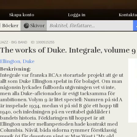
Skapa konto
Logga in
Kontakta
Böcker
Skivor
JAZZ - BIG BAND
ID: 1000515255
The works of Duke. Integrale, volume 9
Ellington, Duke
Beskrivning:
Integrale var franska RCA:s storartade projekt att ge ut
allt som Duke Ellington spelat in för bolaget. Om man
någonsin lyckades fullborda utgivningen vet vi inte,
men alla Duke-aficionados är evigt tacksamma för
ambitionen. Volym 9 är litet speciell: Numren på sid A
är inspelade 1934, medan vi på sid B gör ett hopp till
1940, och inledningen på en veritabel guldålder i
bandets historia. Förklaringen till hoppet är att
Ellington under mellanperioden hade kontrakt med
Columbia. Nåväl, båda sidorna rymmer förstklassig
musik (vi får dessutom sång av Mae West i "My old