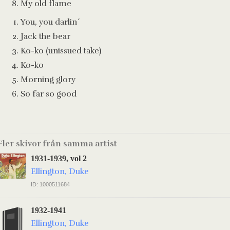
My old flame
You, you darlin´
Jack the bear
Ko-ko (unissued take)
Ko-ko
Morning glory
So far so good
Fler skivor från samma artist
1931-1939, vol 2
Ellington, Duke
ID: 1000511684
1932-1941
Ellington, Duke