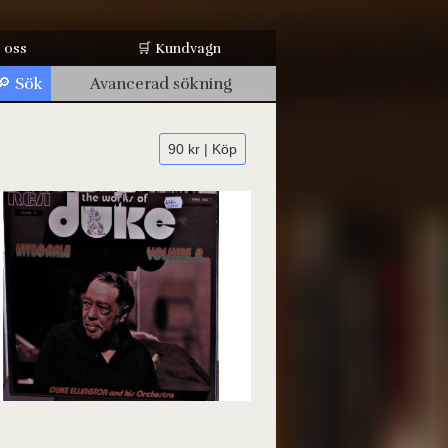
 oss
🛒 Kundvagn
Avancerad sökning
90 kr | Köp