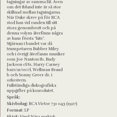
tagningar av samma låt. Även
om det ibland inte är så stor
skillnad mellan tagningarna.
När Duke skrev på för RCA
stod han vid randen till sitt
stora genombrott och på
denna volym återfinns några
av hans första "hits".
Stjärnan i bandet var då
trumpetaren Bubber Miley
och i övrigt återfanns musiker
som Joe Nanton tb, Rudy
Jackson cl/ts, Harry Carney
bars/as/ss/cl, Wellman Braud
b och Sonny Greer dr, i
orkestern.
Fullständiga diskografiska
uppgifter på konvolutet.
Språk:
Skivbolag:
RCA Victor 731 043 (1927)
Format:
LP
Skick:
Vinyl Nära nyskick