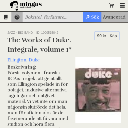
JAZZ - BIG BAND
ID: 1000515042
90 kr | Köp
The Works of Duke.
Integrale, volume 1*
Ellington, Duke
Beskrivning:
Första volymen i franska
RCA:s projekt att ge ut allt
som Ellington spelade in för
bolaget, inklusive alternativa
tagningar och outgivet
material. Vi vet inte om man
någonsin slutförde det hela,
men för aficionados är det
fascinerande att få vara med i
studion och höra flera