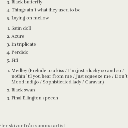
Black butterfly
Things ain´t what they used to be
Laying on mellow
Satin doll
Azure
In triplicate
Perdido
Fifi
Medley (Prelude to a kiss / I´m just a lucky so and so / 
nothin´ til you hear from me / Just squeeze me / Don
Mood indigo / Sophisticated lady / Caravan)
Black swan
Final Ellington speech
Fler skivor från samma artist