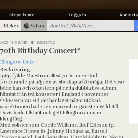
Skapa konto
Logga in
Kontakta
Böcker
Skivor
JAZZ - BIG BAND
ID: 1000510713
70th Birthday Concert*
Ellington, Duke
Beskrivning:
1969 fyllde Maestron alltså 70 år, men stod
fortfarande på höjden av sin skaparförmåga. Det visar
både han och orkestern på detta dubbla live-album,
hämtat från två konserter i England i november.
Orkestern var vid det här laget något utökad:
saxsektionen hade sex man och organisten Wild Bill
Davis hade tillslutit och gett Ellington ännu en
klangfärg.
Med solister som Cootie Williams, Rolf Ericson tp,
Lawrence Brown tb, Johnny Hodges as, Russell
Procope as/cl, Paul Gonsalves, Harold Ashby ts, Norris