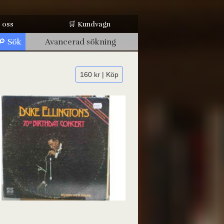
 oss
🛒 Kundvagn
Avancerad sökning
160 kr | Köp