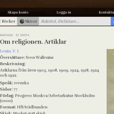
Skapa konto
Logga in
Kontakta
Böcker
Skivor
MARXISM
ID: 558374
Om religionen. Artiklar
Lenin, V. I.
Översättare:
Sven Wallenius
Beskrivning:
Ariklarna från åren 1905, 1908, 1909, 1924, 1918, 1924
och 1922.
Språk:
svenska
Sidor:
77
Förlag:
Progress Moskva/Arbetarkutur Stockholm
(0000)
Format:
Hft/trådbunden
Skick:
Mycket gott skick