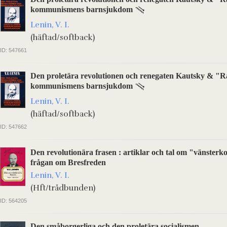
kommunismens barnsjukdom
Lenin, V. I.
(häftad/softback)
ID: 547661
Den proletära revolutionen och renegaten Kautsky & "
kommunismens barnsjukdom
Lenin, V. I.
(häftad/softback)
ID: 547662
Den revolutionära frasen : artiklar och tal om "vänsterk
frågan om Bresfreden
Lenin, V. I.
(Hft/trådbunden)
ID: 564205
Den småborgerliga och den proletära socialismen