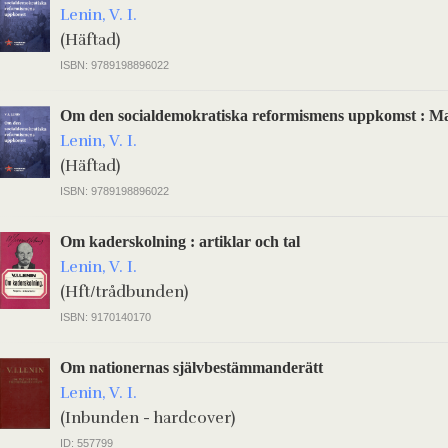
Lenin, V. I.
(Häftad)
ISBN: 9789198896022
Om den socialdemokratiska reformismens uppkomst : Ma
Lenin, V. I.
(Häftad)
ISBN: 9789198896022
Om kaderskolning : artiklar och tal
Lenin, V. I.
(Hft/trådbunden)
ISBN: 9170140170
Om nationernas självbestämmanderätt
Lenin, V. I.
(Inbunden - hardcover)
ID: 557799