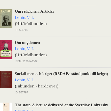
Om religionen. Artiklar
Lenin, V. I.
(Hft/trådbunden)
ID: 564206
Om ungdomen
Lenin, V. I.
(Hft/trådbunden)
ISBN: 9170140502
Socialismen och kriget (RSDAP.s ståndpunkt till kriget)
Lenin, V. I.
(Inbunden - hardcover)
ID: 557797
The state. A lecture delivered at the Sverdlov University