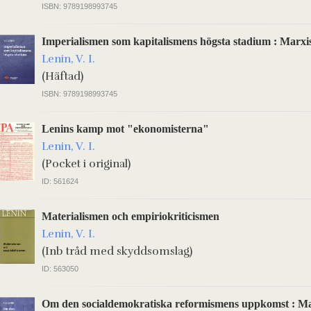
ISBN: 9789198993745
Imperialismen som kapitalismens högsta stadium : Marxi
Lenin, V. I.
(Häftad)
ISBN: 9789198993745
Lenins kamp mot "ekonomisterna"
Lenin, V. I.
(Pocket i original)
ID: 561624
Materialismen och empiriokriticismen
Lenin, V. I.
(Inb tråd med skyddsomslag)
ID: 563050
Om den socialdemokratiska reformismens uppkomst : Ma