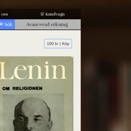
 oss
🛒 Kundvagn
Avancerad sökning
100 kr | Köp