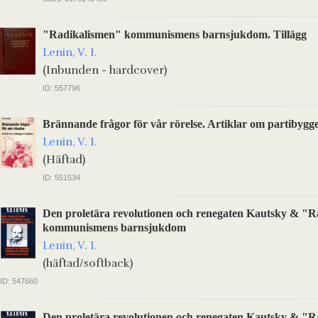
"Radikalismen" kommunismens barnsjukdom. Tillägg
Lenin, V. I.
(Inbunden - hardcover)
ID: 557796
Brännande frågor för vår rörelse. Artiklar om partibygge
Lenin, V. I.
(Häftad)
ID: 551534
Den proletära revolutionen och renegaten Kautsky & "
kommunismens barnsjukdom
Lenin, V. I.
(häftad/softback)
ID: 547660
Den proletära revolutionen och renegaten Kautsky & "