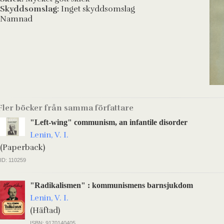
Skyddsomslag:
Inget skyddsomslag
Namnad
Fler böcker från samma författare
"Left-wing" communism, an infantile disorder
Lenin, V. I.
(Paperback)
ID: 110259
"Radikalismen" : kommunismens barnsjukdom
Lenin, V. I.
(Häftad)
ISBN: 9170140405