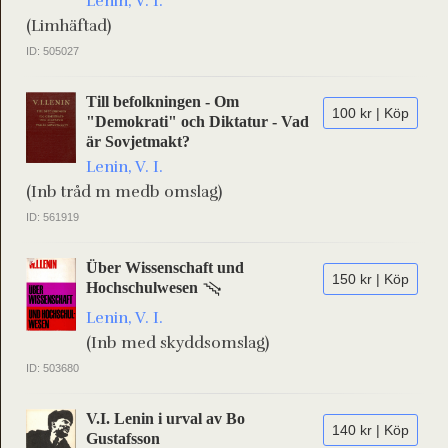
Lenin, V. I.
(Limhäftad)
ID: 505027
Till befolkningen - Om
100 kr | Köp
"Demokrati" och Diktatur - Vad
är Sovjetmakt?
Lenin, V. I.
(Inb tråd m medb omslag)
ID: 561919
Über Wissenschaft und
150 kr | Köp
Hochschulwesen
Lenin, V. I.
(Inb med skyddsomslag)
ID: 503680
V.I. Lenin i urval av Bo
140 kr | Köp
Gustafsson