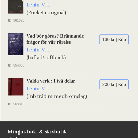
Lenin, V. I.
(Pocket i original)
ID: 561623
Vad bör göras? Brännande
130 kr | Köp
frågor för vår rörelse
Lenin, V. I.
(häftad/softback)
ID: 554855
Valda verk : I två delar
200 kr | Köp
Lenin, V. I.
(Inb tråd m medb omslag)
ID: 563815
Mingus bok- & skivbutik