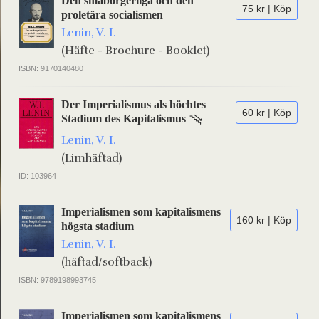
Den småborgerliga och den
75 kr | Köp
proletära socialismen
Lenin, V. I.
(Häfte - Brochure - Booklet)
ISBN: 9170140480
Der Imperialismus als höchtes
60 kr | Köp
Stadium des Kapitalismus
Lenin, V. I.
(Limhäftad)
ID: 103964
Imperialismen som kapitalismens
160 kr | Köp
högsta stadium
Lenin, V. I.
(häftad/softback)
ISBN: 9789198993745
Imperialismen som kapitalismens