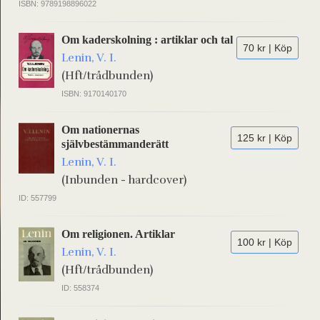
ISBN: 9789198896022
Om kaderskolning : artiklar och tal
70 kr | Köp
Lenin, V. I.
(Hft/trådbunden)
ISBN: 9170140170
Om nationernas
125 kr | Köp
självbestämmanderätt
Lenin, V. I.
(Inbunden - hardcover)
ID: 557799
Om religionen. Artiklar
100 kr | Köp
Lenin, V. I.
(Hft/trådbunden)
ID: 558374