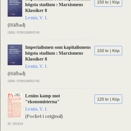
150 kr | Köp
högsta stadium : Marxismens
Klassiker 8
Lenin, V. I.
(Häftad)
ISBN: 9789198993745
Imperialismen som kapitalismens
150 kr | Köp
högsta stadium : Marxismens
Klassiker 8
Lenin, V. I.
(Häftad)
ISBN: 9789198993745
Lenins kamp mot
120 kr | Köp
"ekonomisterna"
Lenin, V. I.
(Pocket i original)
ID: 561624