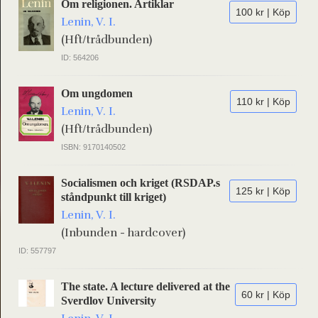
Om religionen. Artiklar
100 kr | Köp
Lenin, V. I.
(Hft/trådbunden)
ID: 564206
Om ungdomen
110 kr | Köp
Lenin, V. I.
(Hft/trådbunden)
ISBN: 9170140502
Socialismen och kriget (RSDAP.s
125 kr | Köp
ståndpunkt till kriget)
Lenin, V. I.
(Inbunden - hardcover)
ID: 557797
The state. A lecture delivered at the
60 kr | Köp
Sverdlov University