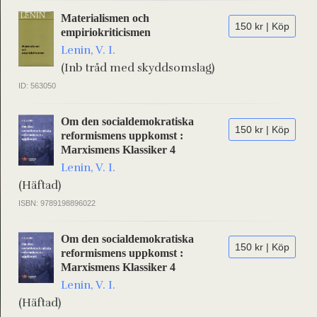
Materialismen och
150 kr | Köp
empiriokriticismen
Lenin, V. I.
(Inb tråd med skyddsomslag)
ID: 563050
Om den socialdemokratiska
150 kr | Köp
reformismens uppkomst :
Marxismens Klassiker 4
Lenin, V. I.
(Häftad)
ISBN: 9789198896022
Om den socialdemokratiska
150 kr | Köp
reformismens uppkomst :
Marxismens Klassiker 4
Lenin, V. I.
(Häftad)