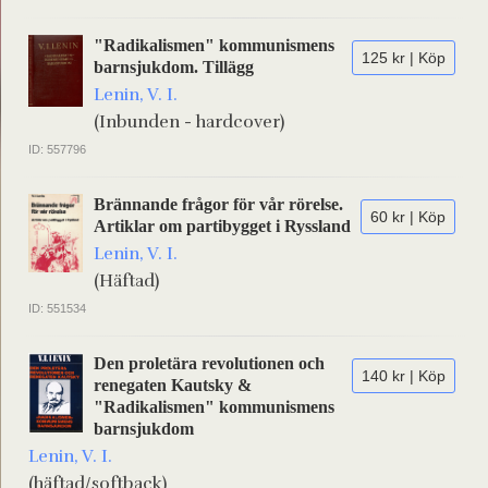
"Radikalismen" kommunismens
125 kr | Köp
barnsjukdom. Tillägg
Lenin, V. I.
(Inbunden - hardcover)
ID: 557796
Brännande frågor för vår rörelse.
60 kr | Köp
Artiklar om partibygget i Ryssland
Lenin, V. I.
(Häftad)
ID: 551534
Den proletära revolutionen och
140 kr | Köp
renegaten Kautsky &
"Radikalismen" kommunismens
barnsjukdom
Lenin, V. I.
(häftad/softback)