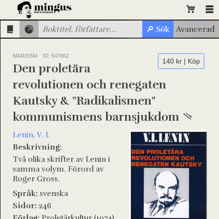
MARXISM
ID: 547662
140 kr | Köp
Den proletära
revolutionen och renegaten
Kautsky & "Radikalismen"
kommunismens barnsjukdom
Lenin, V. I.
Beskrivning:
Två olika skrifter av Lenin i
samma volym. Förord av
Roger Gross.
Språk:
svenska
Sidor:
246
Förlag:
Proletärkultur (1974)