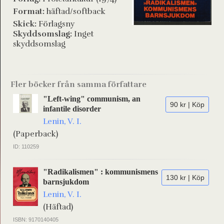
Format:
häftad/softback
Skick:
Förlagsny
Skyddsomslag:
Inget
skyddsomslag
Fler böcker från samma författare
"Left-wing" communism, an
90 kr | Köp
infantile disorder
Lenin, V. I.
(Paperback)
ID: 110259
"Radikalismen" : kommunismens
130 kr | Köp
barnsjukdom
Lenin, V. I.
(Häftad)
ISBN: 9170140405