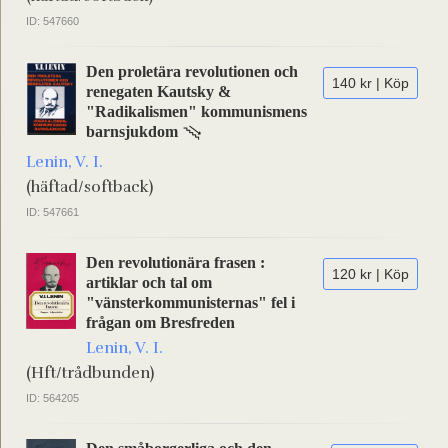
ID: 547660
Den proletära revolutionen och
140 kr | Köp
renegaten Kautsky &
"Radikalismen" kommunismens
barnsjukdom
Lenin, V. I.
(häftad/softback)
ID: 547661
Den revolutionära frasen :
120 kr | Köp
artiklar och tal om
"vänsterkommunisternas" fel i
frågan om Bresfreden
Lenin, V. I.
(Hft/trådbunden)
ID: 564205