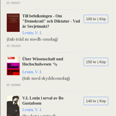
ID: 505027
Till befolkningen - Om
100 kr | Köp
"Demokrati" och Diktatur - Vad
är Sovjetmakt?
Lenin, V. I.
(Inb tråd m medb omslag)
ID: 561919
Über Wissenschaft und
150 kr | Köp
Hochschulwesen
Lenin, V. I.
(Inb med skyddsomslag)
ID: 503680
V.I. Lenin i urval av Bo
140 kr | Köp
Gustafsson
Lenin, V. I.