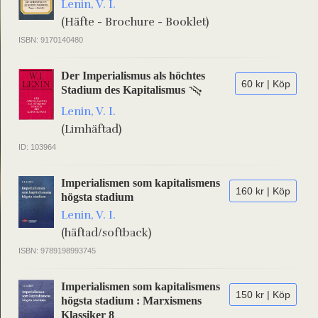
Lenin, V. I.
(Häfte - Brochure - Booklet)
ISBN: 9170140480
Der Imperialismus als höchtes
60 kr | Köp
Stadium des Kapitalismus
Lenin, V. I.
(Limhäftad)
ID: 103964
Imperialismen som kapitalismens
160 kr | Köp
högsta stadium
Lenin, V. I.
(häftad/softback)
ISBN: 9789198993745
Imperialismen som kapitalismens
150 kr | Köp
högsta stadium : Marxismens
Klassiker 8