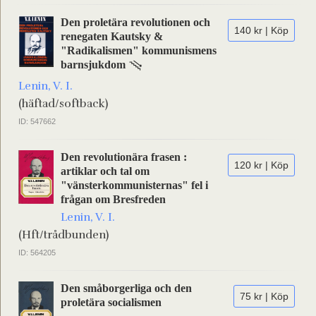
Den proletära revolutionen och
140 kr | Köp
renegaten Kautsky &
"Radikalismen" kommunismens
barnsjukdom
Lenin, V. I.
(häftad/softback)
ID: 547662
Den revolutionära frasen :
120 kr | Köp
artiklar och tal om
"vänsterkommunisternas" fel i
frågan om Bresfreden
Lenin, V. I.
(Hft/trådbunden)
ID: 564205
Den småborgerliga och den
75 kr | Köp
proletära socialismen