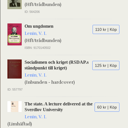
(Hft/trådbunden)
ID: 564206
Om ungdomen
110 kr | Köp
Lenin, V. I.
(Hft/trådbunden)
ISBN: 9170140502
Socialismen och kriget (RSDAP.s
125 kr | Köp
ståndpunkt till kriget)
Lenin, V. I.
(Inbunden - hardcover)
ID: 557797
The state. A lecture delivered at the
60 kr | Köp
Sverdlov University
Lenin, V. I.
(Limhäftad)