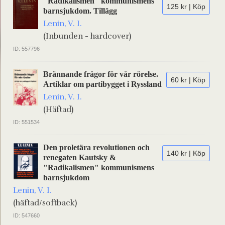
"Radikalismen" kommunismens
125 kr | Köp
barnsjukdom. Tillägg
Lenin, V. I.
(Inbunden - hardcover)
ID: 557796
Brännande frågor för vår rörelse.
60 kr | Köp
Artiklar om partibygget i Ryssland
Lenin, V. I.
(Häftad)
ID: 551534
Den proletära revolutionen och
140 kr | Köp
renegaten Kautsky &
"Radikalismen" kommunismens
barnsjukdom
Lenin, V. I.
(häftad/softback)
ID: 547660