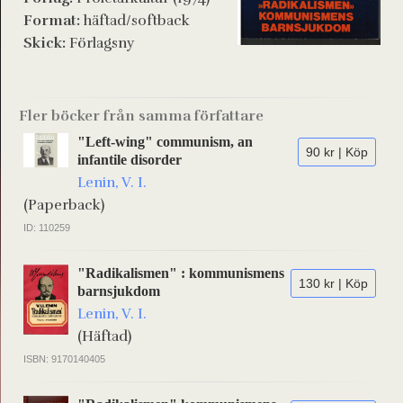
Format:
häftad/softback
Skick:
Förlagsny
Fler böcker från samma författare
"Left-wing" communism, an
90 kr | Köp
infantile disorder
Lenin, V. I.
(Paperback)
ID: 110259
"Radikalismen" : kommunismens
130 kr | Köp
barnsjukdom
Lenin, V. I.
(Häftad)
ISBN: 9170140405