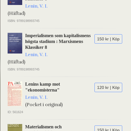
Lenin, V. I.
(Häftad)
ISBN: 9789198993745
Imperialismen som kapitalismens
150 kr | Köp
högsta stadium : Marxismens
Klassiker 8
Lenin, V. I.
(Häftad)
ISBN: 9789198993745
Lenins kamp mot
120 kr | Köp
"ekonomisterna"
Lenin, V. I.
(Pocket i original)
ID: 561624
Materialismen och
150 kr | Köp