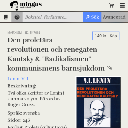
MARXISM
ID: 547661
140 kr | Köp
Den proletära
revolutionen och renegaten
Kautsky & "Radikalismen"
kommunismens barnsjukdom
Lenin, V. I.
Beskrivning:
Två olika skrifter av Lenin i
samma volym. Förord av
Roger Gross.
Språk:
svenska
Sidor:
246
Förlag:
Proletärkultur (1974)