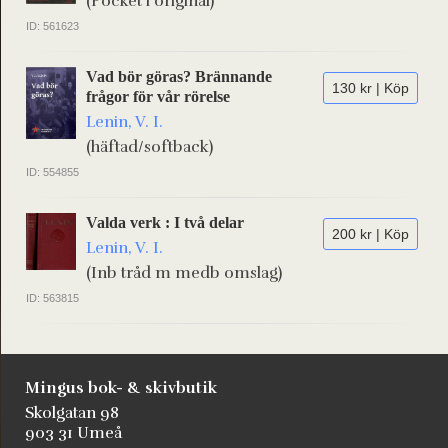
(Pocket i original)
ID: 561623
Vad bör göras? Brännande
130 kr | Köp
frågor för vår rörelse
Lenin, V. I.
(häftad/softback)
ID: 554855
Valda verk : I två delar
200 kr | Köp
Lenin, V. I.
(Inb tråd m medb omslag)
ID: 563815
Mingus bok- & skivbutik
Skolgatan 98
903 31 Umeå