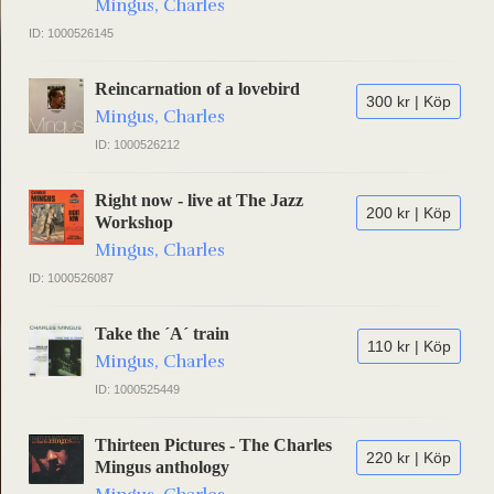
Mingus, Charles
ID: 1000526145
Reincarnation of a lovebird
300 kr | Köp
Mingus, Charles
ID: 1000526212
Right now - live at The Jazz
200 kr | Köp
Workshop
Mingus, Charles
ID: 1000526087
Take the ´A´ train
110 kr | Köp
Mingus, Charles
ID: 1000525449
Thirteen Pictures - The Charles
220 kr | Köp
Mingus anthology