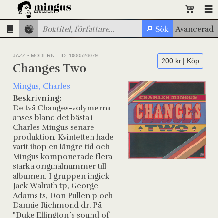
JAZZ - MODERN
ID: 1000526079
200 kr | Köp
Changes Two
Mingus, Charles
Beskrivning:
De två Changes-volymerna
anses bland det bästa i
Charles Mingus senare
produktion. Kvintetten hade
varit ihop en längre tid och
Mingus komponerade flera
starka originalnummer till
albumen. I gruppen ingick
Jack Walrath tp, George
Adams ts, Don Pullen p och
Dannie Richmond dr. På
"Duke Ellington´s sound of