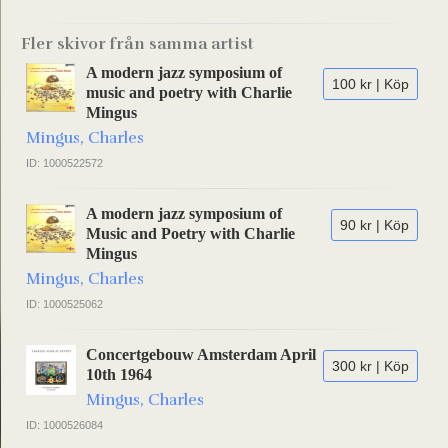
Fler skivor från samma artist
A modern jazz symposium of
100 kr | Köp
music and poetry with Charlie
Mingus
Mingus, Charles
ID: 1000522572
A modern jazz symposium of
90 kr | Köp
Music and Poetry with Charlie
Mingus
Mingus, Charles
ID: 1000525062
Concertgebouw Amsterdam April
300 kr | Köp
10th 1964
Mingus, Charles
ID: 1000526084