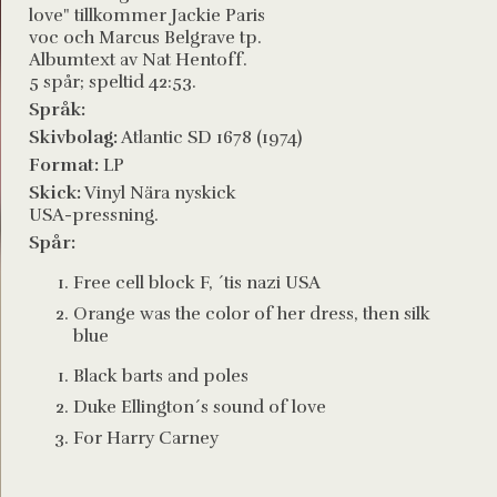
love" tillkommer Jackie Paris
voc och Marcus Belgrave tp.
Albumtext av Nat Hentoff.
5 spår; speltid 42:53.
Språk:
Skivbolag:
Atlantic SD 1678 (1974)
Format:
LP
Skick:
Vinyl Nära nyskick
USA-pressning.
Spår:
Free cell block F, ´tis nazi USA
Orange was the color of her dress, then silk
blue
Black barts and poles
Duke Ellington´s sound of love
For Harry Carney