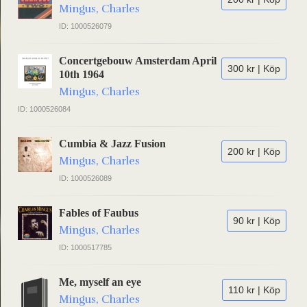
Mingus, Charles
ID: 1000526079
Concertgebouw Amsterdam April
300 kr | Köp
10th 1964
Mingus, Charles
ID: 1000526084
Cumbia & Jazz Fusion
200 kr | Köp
Mingus, Charles
ID: 1000526089
Fables of Faubus
90 kr | Köp
Mingus, Charles
ID: 1000517785
Me, myself an eye
110 kr | Köp
Mingus, Charles