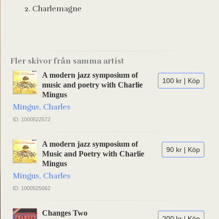
Charlemagne
Fler skivor från samma artist
A modern jazz symposium of
100 kr | Köp
music and poetry with Charlie
Mingus
Mingus, Charles
ID: 1000522572
A modern jazz symposium of
90 kr | Köp
Music and Poetry with Charlie
Mingus
Mingus, Charles
ID: 1000525062
Changes Two
200 kr | Köp