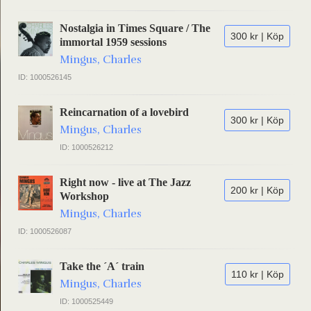
Nostalgia in Times Square / The
300 kr | Köp
immortal 1959 sessions
Mingus, Charles
ID: 1000526145
Reincarnation of a lovebird
300 kr | Köp
Mingus, Charles
ID: 1000526212
Right now - live at The Jazz
200 kr | Köp
Workshop
Mingus, Charles
ID: 1000526087
Take the ´A´ train
110 kr | Köp
Mingus, Charles
ID: 1000525449