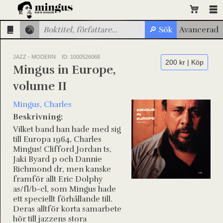
JAZZ - MODERN
ID: 1000526068
200 kr | Köp
Mingus in Europe,
volume II
Mingus, Charles
Beskrivning:
Vilket band han hade med sig
till Europa 1964, Charles
Mingus! Clifford Jordan ts,
Jaki Byard p och Dannie
Richmond dr, men kanske
framför allt Eric Dolphy
as/fl/b-cl, som Mingus hade
ett speciellt förhållande till.
Deras alltför korta samarbete
hör till jazzens stora