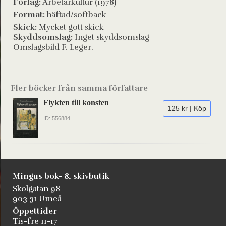
Förlag:
Arbetarkultur (1978)
Format:
häftad/softback
Skick:
Mycket gott skick
Skyddsomslag:
Inget skyddsomslag
Omslagsbild F. Leger.
Fler böcker från samma författare
Flykten till konsten
125 kr | Köp
ID: 556884
Mingus bok- & skivbutik
Skolgatan 98
903 31 Umeå
Öppettider
Tis-fre 11-17