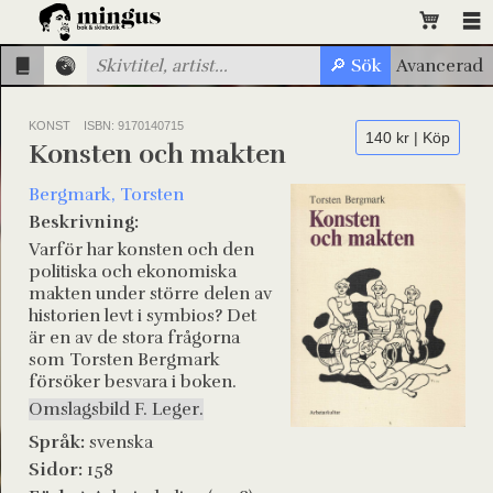
KONST
ISBN: 9170140715
140 kr | Köp
Konsten och makten
Bergmark, Torsten
Beskrivning:
Varför har konsten och den
politiska och ekonomiska
makten under större delen av
historien levt i symbios? Det
är en av de stora frågorna
som Torsten Bergmark
försöker besvara i boken.
Omslagsbild F. Leger.
Språk:
svenska
Sidor:
158