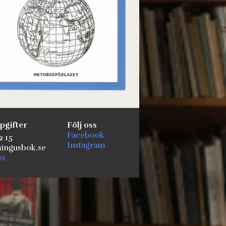
pgifter
Följ oss
Facebook
2 15
Instagram
ngusbok.se
ss