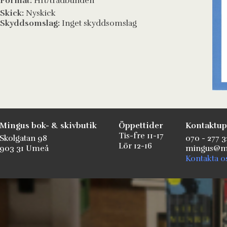
Format:
Hft/trådbunden
Skick:
Nyskick
Skyddsomslag:
Inget skyddsomslag
Mingus bok- & skivbutik
Öppettider
Kontaktup
Tis-fre 11-17
Skolgatan 98
070 - 277 3
Lör 12-16
903 31 Umeå
mingus@mi
Kontakta o