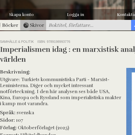
Skapa konto
Logga in
Kontakta
Böcker
Skivor
SAMHÄLLE & POLITIK
ISBN: 9789198993776
Imperialismen idag : en marxistisk analy
världen
Beskrivning:
Utgivare: Turkiets kommunistiska Parti - Marxist-
Leninisterna. Diger och mycket intressant
notförteckning. I den här analysen ses både USA,
Kina, Europa och Ryssland som imperialistiska makter
i kamp mot varandra.
Språk:
svenska
Sidor:
107
Förlag:
Oktoberförlaget (2025)