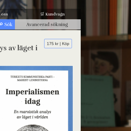
 oss
🛒 Kundvagn
Avancerad sökning
175 kr | Köp
s av läget i