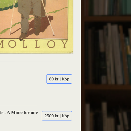
80 kr | Köp
ds - A Mime for one
2500 kr | Köp