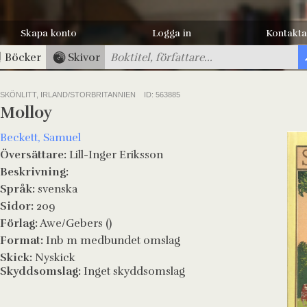
Skapa konto
Logga in
Kontakta
Böcker
Skivor
SKÖNLITT, IRLAND/STORBRITANNIEN
ID: 563885
Molloy
Beckett, Samuel
Översättare:
Lill-Inger Eriksson
Beskrivning:
Språk:
svenska
Sidor:
209
Förlag:
Awe/Gebers ()
Format:
Inb m medbundet omslag
Skick:
Nyskick
Skyddsomslag:
Inget skyddsomslag