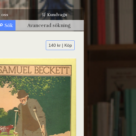
 oss
🛒 Kundvagn
Avancerad sökning
140 kr | Köp