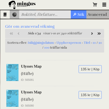
Gör om avancerad sökning
Sida 1/34
visar 1-10 av 340 sökträffar
Sortera efter:
Inläggningsdatum
-
Upphovsperson
-
Titel
-
10
/
20
/
100
träffar/sida
Ulysses Map
135 kr | Köp
(Häfte)
ID: 565081
Ulysses Map
135 kr | Köp
(Häfte)
ID: 565080