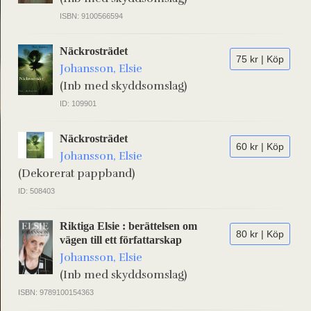
ISBN: 9100566594
Näckrosträdet
75 kr | Köp
Johansson, Elsie
(Inb med skyddsomslag)
ID: 109901
Näckrosträdet
60 kr | Köp
Johansson, Elsie
(Dekorerat pappband)
ID: 508403
Riktiga Elsie : berättelsen om
80 kr | Köp
vägen till ett författarskap
Johansson, Elsie
(Inb med skyddsomslag)
ISBN: 9789100154363