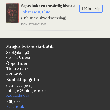
Sagas bok : en trovärdig historia
140 kr | Köp
Johansson, Elsie
(Inb med skyddsomslag)
ISBN: 9789100140021
Mingus bok- & skivbutik
Skolgatan 98
903 31 Umeå
Öppettider
Tis-fre 11-17
Lör 12-16
Kontaktuppgifter
070 - 277 32 15
mingus@mingusbok.se
Kontakta oss
Följ oss
Facebook