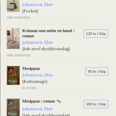
Johansson, Elsie
(Pocket)
ISBN: 9100579203
Kvinnan som mötte en hund :
120 kr | Köp
roman
Johansson, Elsie
(Inb med skyddsomslag)
ISBN: 9100574155
Mosippan
90 kr | Köp
Johansson, Elsie
(Kartonnage)
ID: 527203
Mosippan : roman
100 kr | Köp
Johansson, Elsie
(Inb med skyddsomslag)