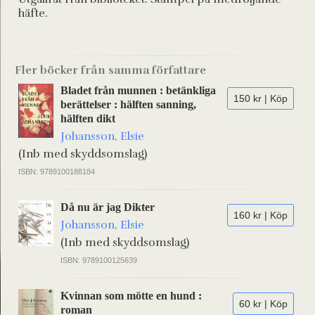
häfte.
Fler böcker från samma författare
Bladet från munnen : betänkliga
150 kr | Köp
berättelser : hälften sanning,
hälften dikt
Johansson, Elsie
(Inb med skyddsomslag)
ISBN: 9789100188184
Då nu är jag Dikter
160 kr | Köp
Johansson, Elsie
(Inb med skyddsomslag)
ISBN: 9789100125639
Kvinnan som mötte en hund :
60 kr | Köp
roman