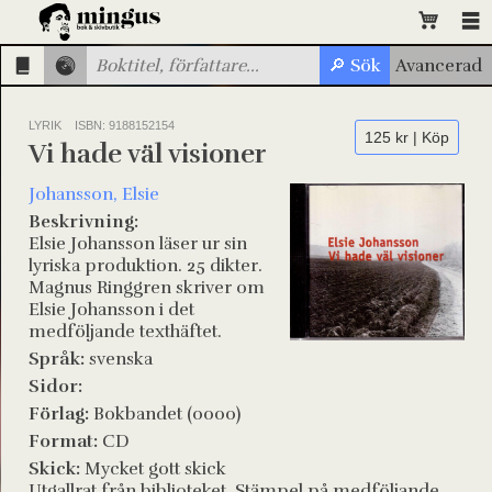
LYRIK
ISBN: 9188152154
125 kr | Köp
Vi hade väl visioner
Johansson, Elsie
Beskrivning:
Elsie Johansson läser ur sin
lyriska produktion. 25 dikter.
Magnus Ringgren skriver om
Elsie Johansson i det
medföljande texthäftet.
Språk:
svenska
Sidor:
Förlag:
Bokbandet (0000)
Format:
CD
Skick:
Mycket gott skick
Utgallrat från biblioteket. Stämpel på medföljande