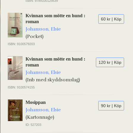
ISBN: 9789100125639
Kvinnan som mötte en hund :
60 kr | Köp
roman
Johansson, Elsie
(Pocket)
ISBN: 9100579203
Kvinnan som mötte en hund :
120 kr | Köp
roman
Johansson, Elsie
(Inb med skyddsomslag)
ISBN: 9100574155
Mosippan
90 kr | Köp
Johansson, Elsie
(Kartonnage)
ID: 527203