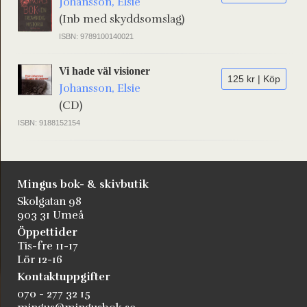
Johansson, Elsie
(Inb med skyddsomslag)
ISBN: 9789100140021
Vi hade väl visioner
125 kr | Köp
Johansson, Elsie
(CD)
ISBN: 9188152154
Mingus bok- & skivbutik
Skolgatan 98
903 31 Umeå
Öppettider
Tis-fre 11-17
Lör 12-16
Kontaktuppgifter
070 - 277 32 15