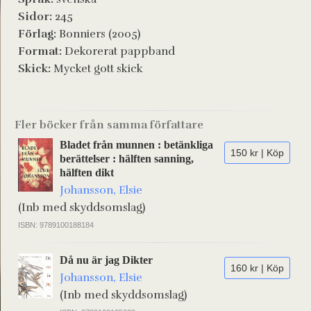
Sidor:
245
Förlag:
Bonniers (2005)
Format:
Dekorerat pappband
Skick:
Mycket gott skick
Fler böcker från samma författare
Bladet från munnen : betänkliga
150 kr | Köp
berättelser : hälften sanning,
hälften dikt
Johansson, Elsie
(Inb med skyddsomslag)
ISBN: 9789100188184
Då nu är jag Dikter
160 kr | Köp
Johansson, Elsie
(Inb med skyddsomslag)