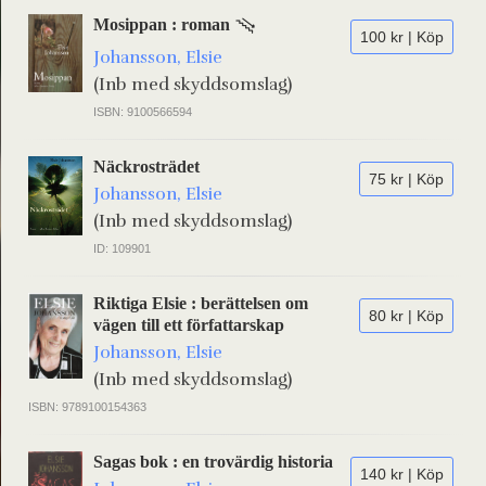
Mosippan : roman
100 kr | Köp
Johansson, Elsie
(Inb med skyddsomslag)
ISBN: 9100566594
Näckrosträdet
75 kr | Köp
Johansson, Elsie
(Inb med skyddsomslag)
ID: 109901
Riktiga Elsie : berättelsen om
80 kr | Köp
vägen till ett författarskap
Johansson, Elsie
(Inb med skyddsomslag)
ISBN: 9789100154363
Sagas bok : en trovärdig historia
140 kr | Köp