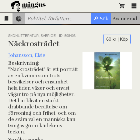
SKÖNLITTERATUR, SVERIGE
ID: 508403
60 kr | Köp
Näckrosträdet
Johansson, Elsie
Beskrivning:
"Näckrosträdet" är ett porträtt
av en kvinna som trots
besvikelser och ensamhet
hela tiden växer och envist
vågar tro på nya möjligheter.
Det har blivit en starkt
drabbande berättelse om
försoning och frihet, och om
de svåra val en människa kan
tvingas göra i kärlekens
tecken.
Språk:
svenska