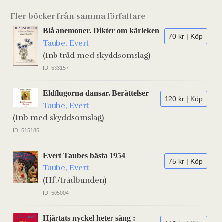
Fler böcker från samma författare
Blå anemoner. Dikter om kärleken
70 kr | Köp
Taube, Evert
(Inb tråd med skyddsomslag)
ID: 533157
Eldflugorna dansar. Berättelser
120 kr | Köp
Taube, Evert
(Inb med skyddsomslag)
ID: 515185
Evert Taubes bästa 1954
75 kr | Köp
Taube, Evert
(Hft/trådbunden)
ID: 505004
Hjärtats nyckel heter sång :