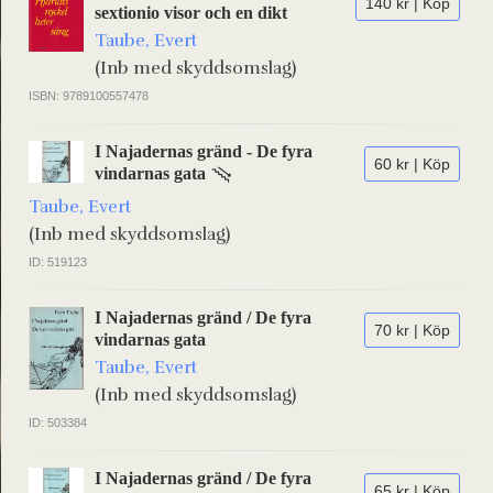
140 kr | Köp
sextionio visor och en dikt
Taube, Evert
(Inb med skyddsomslag)
ISBN: 9789100557478
I Najadernas gränd - De fyra
60 kr | Köp
vindarnas gata
Taube, Evert
(Inb med skyddsomslag)
ID: 519123
I Najadernas gränd / De fyra
70 kr | Köp
vindarnas gata
Taube, Evert
(Inb med skyddsomslag)
ID: 503384
I Najadernas gränd / De fyra
65 kr | Köp