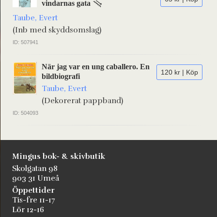
vindarnas gata
Taube, Evert
(Inb med skyddsomslag)
ID: 507941
När jag var en ung caballero. En
120 kr | Köp
bildbiografi
Taube, Evert
(Dekorerat pappband)
ID: 504093
Mingus bok- & skivbutik
Skolgatan 98
903 31 Umeå
Öppettider
Tis-fre 11-17
Lör 12-16