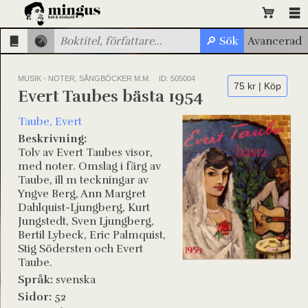
MUSIK - NOTER, SÅNGBÖCKER M.M.
ID: 505004
75 kr | Köp
Evert Taubes bästa 1954
Taube, Evert
Beskrivning:
Tolv av Evert Taubes visor,
med noter. Omslag i färg av
Taube, ill m teckningar av
Yngve Berg, Ann Margret
Dahlquist-Ljungberg, Kurt
Jungstedt, Sven Ljungberg,
Bertil Lybeck, Eric Palmquist,
Stig Södersten och Evert
Taube.
Språk:
svenska
Sidor:
52