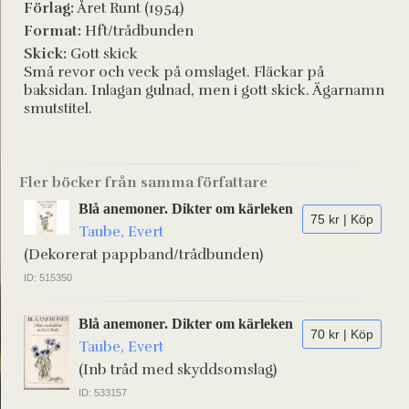
Förlag:
Året Runt (1954)
Format:
Hft/trådbunden
Skick:
Gott skick
Små revor och veck på omslaget. Fläckar på
baksidan. Inlagan gulnad, men i gott skick. Ägarnamn
smutstitel.
Fler böcker från samma författare
Blå anemoner. Dikter om kärleken
75 kr | Köp
Taube, Evert
(Dekorerat pappband/trådbunden)
ID: 515350
Blå anemoner. Dikter om kärleken
70 kr | Köp
Taube, Evert
(Inb tråd med skyddsomslag)
ID: 533157