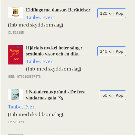
Eldflugorna dansar. Berättelser
120 kr | Köp
Taube, Evert
(Inb med skyddsomslag)
ID: 515185
Hjärtats nyckel heter sång :
140 kr | Köp
sextionio visor och en dikt
Taube, Evert
(Inb med skyddsomslag)
ISBN: 9789100557478
I Najadernas gränd - De fyra
60 kr | Köp
vindarnas gata
Taube, Evert
(Inb med skyddsomslag)
ID: 519123