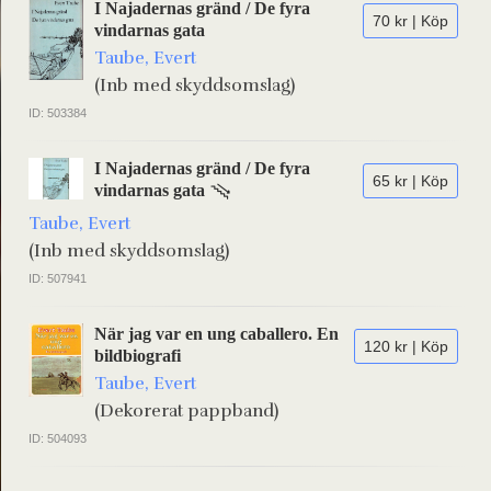
I Najadernas gränd / De fyra
70 kr | Köp
vindarnas gata
Taube, Evert
(Inb med skyddsomslag)
ID: 503384
I Najadernas gränd / De fyra
65 kr | Köp
vindarnas gata
Taube, Evert
(Inb med skyddsomslag)
ID: 507941
När jag var en ung caballero. En
120 kr | Köp
bildbiografi
Taube, Evert
(Dekorerat pappband)
ID: 504093