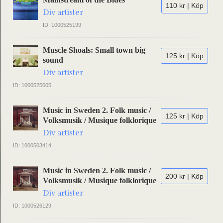
110 kr | Köp
Div artister
ID: 1000525199
Muscle Shoals: Small town big
125 kr | Köp
sound
Div artister
ID: 1000525605
Music in Sweden 2. Folk music /
125 kr | Köp
Volksmusik / Musique folklorique
Div artister
ID: 1000503414
Music in Sweden 2. Folk music /
200 kr | Köp
Volksmusik / Musique folklorique
Div artister
ID: 1000526129