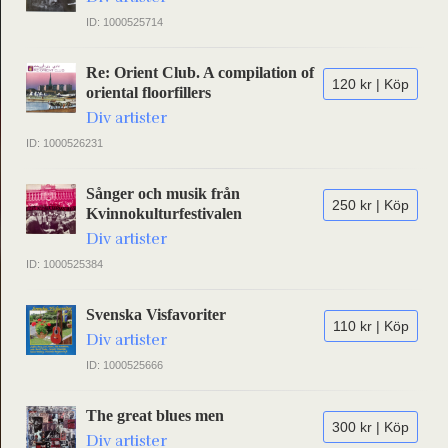
ID: 1000525714
Re: Orient Club. A compilation of
120 kr | Köp
oriental floorfillers
Div artister
ID: 1000526231
Sånger och musik från
250 kr | Köp
Kvinnokulturfestivalen
Div artister
ID: 1000525384
Svenska Visfavoriter
110 kr | Köp
Div artister
ID: 1000525666
The great blues men
300 kr | Köp
Div artister