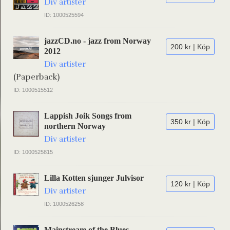
Div artister
ID: 1000525594
jazzCD.no - jazz from Norway
200 kr | Köp
2012
Div artister
(Paperback)
ID: 1000515512
Lappish Joik Songs from
350 kr | Köp
northern Norway
Div artister
ID: 1000525815
Lilla Kotten sjunger Julvisor
120 kr | Köp
Div artister
ID: 1000526258
Mainstream of the Blues