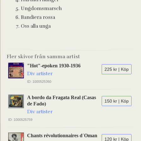
Ungdomsmarsch
Bandiera rossa
Oss alla unga
Fler skivor från samma artist
"Hot"-epoken 1930-1936
225 kr | Köp
Div artister
ID: 1000525360
A bordo da Fragata Real (Casas
150 kr | Köp
de Fado)
Div artister
ID: 1000525759
Chants révolutionnaires d´Oman
120 kr | Köp