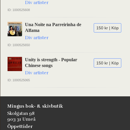
Div artister
ID: 1000525608
Una Noite na Parreirinha de
150 kr | Köp
Alfama
Div artister
ID: 1000525650
Unity is strength - Popular
150 kr | Köp
Chinese songs
Div artister
ID: 1000525065
Mingus bok- & skivbutik
Skolgatan 98
903 31 Umeå
Öppettider