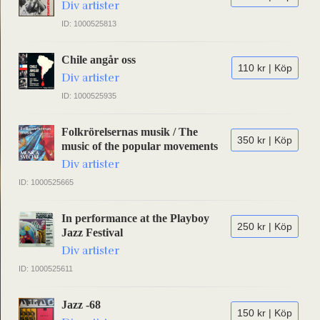
Div artister
ID: 1000525813
Chile angår oss
110 kr | Köp
Div artister
ID: 1000525935
Folkrörelsernas musik / The
350 kr | Köp
music of the popular movements
Div artister
ID: 1000525665
In performance at the Playboy
250 kr | Köp
Jazz Festival
Div artister
ID: 1000525611
Jazz -68
150 kr | Köp