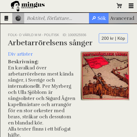
FOLK- O VÄRLD M M - POLITISK
ID: 1000525936
200 kr | Köp
Arbetarrörelsens sånger
Div artister
Beskrivning:
En kavalkad över
arbetarrörelsens mest kända
sånger, i Sverige och
internationellt. Per Myrberg
och Ulla Sjöblom är
sångsolister och Sigurd Ågren
kapellmästare och arrangör
för en stor orkester med
brass, stråkar och dessutom
en blandad kör.
Alla texter finns i ett bifogat
häfte.