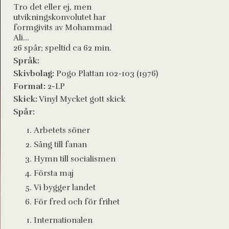
Tro det eller ej, men
utvikningskonvolutet har
formgivits av Mohammad
Ali...
26 spår; speltid ca 62 min.
Språk:
Skivbolag:
Pogo Plattan 102-103 (1976)
Format:
2-LP
Skick:
Vinyl Mycket gott skick
Spår:
Arbetets söner
Sång till fanan
Hymn till socialismen
Första maj
Vi bygger landet
För fred och för frihet
Internationalen