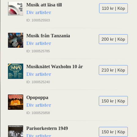
Musik att läsa till
110 kr | Köp
Div artister
ID: 1000525503
Musik från Tanzania
200 kr | Köp
Div artister
ID: 1000525785
Musiknätet Waxholm 10 år
210 kr | Köp
Div artister
ID: 1000525240
Opopoppa
150 kr | Köp
Div artister
ID: 1000525858
Parisorkestern 1949
150 kr | Köp
Div artister