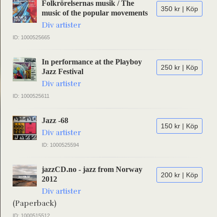
Folkrörelsernas musik / The
350 kr | Köp
music of the popular movements
Div artister
ID: 1000525665
In performance at the Playboy
250 kr | Köp
Jazz Festival
Div artister
ID: 1000525611
Jazz -68
150 kr | Köp
Div artister
ID: 1000525594
jazzCD.no - jazz from Norway
200 kr | Köp
2012
Div artister
(Paperback)
ID: 1000515512