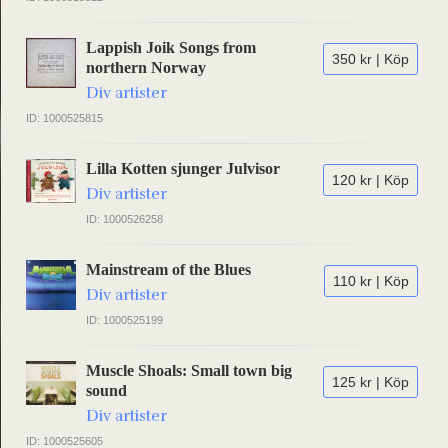
Lappish Joik Songs from
350 kr | Köp
northern Norway
Div artister
ID: 1000525815
Lilla Kotten sjunger Julvisor
120 kr | Köp
Div artister
ID: 1000526258
Mainstream of the Blues
110 kr | Köp
Div artister
ID: 1000525199
Muscle Shoals: Small town big
125 kr | Köp
sound
Div artister
ID: 1000525605