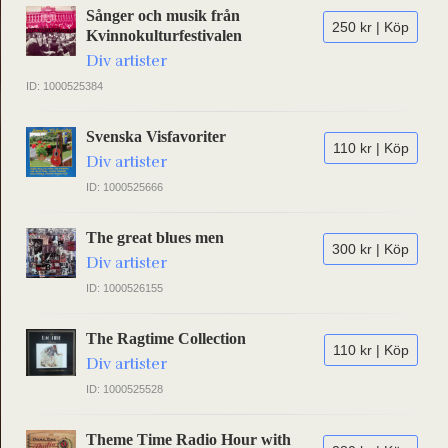
Sånger och musik från
250 kr | Köp
Kvinnokulturfestivalen
Div artister
ID: 1000525384
Svenska Visfavoriter
110 kr | Köp
Div artister
ID: 1000525666
The great blues men
300 kr | Köp
Div artister
ID: 1000526155
The Ragtime Collection
110 kr | Köp
Div artister
ID: 1000525528
Theme Time Radio Hour with