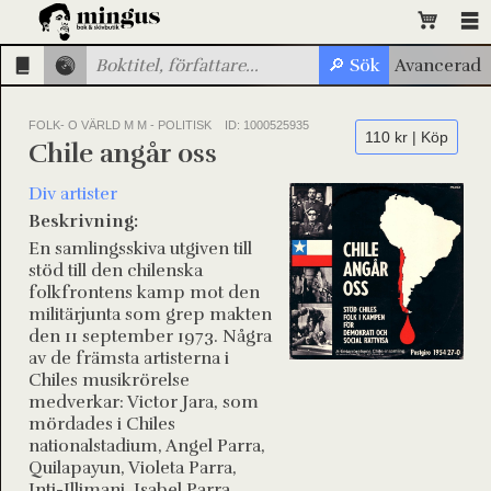
FOLK- O VÄRLD M M - POLITISK
ID: 1000525935
110 kr | Köp
Chile angår oss
Div artister
Beskrivning:
En samlingsskiva utgiven till
stöd till den chilenska
folkfrontens kamp mot den
militärjunta som grep makten
den 11 september 1973. Några
av de främsta artisterna i
Chiles musikrörelse
medverkar: Victor Jara, som
mördades i Chiles
nationalstadium, Angel Parra,
Quilapayun, Violeta Parra,
Inti-Illimani, Isabel Parra