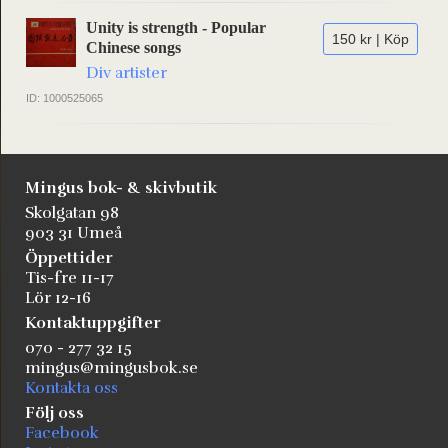
Unity is strength - Popular
150 kr | Köp
Chinese songs
Div artister
ID: 1000525065
Mingus bok- & skivbutik
Skolgatan 98
903 31 Umeå
Öppettider
Tis-fre 11-17
Lör 12-16
Kontaktuppgifter
070 - 277 32 15
mingus@mingusbok.se
Kontakta oss
Följ oss
Facebook