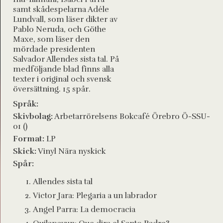
samt skådespelarna Adéle
Lundvall, som läser dikter av
Pablo Neruda, och Göthe
Maxe, som läser den
mördade presidenten
Salvador Allendes sista tal. På
medföljande blad finns alla
texter i original och svensk
översättning. 15 spår.
Språk:
Skivbolag:
Arbetarrörelsens Bokcafé Örebro Ö-SSU-
01 ()
Format:
LP
Skick:
Vinyl Nära nyskick
Spår:
Allendes sista tal
Victor Jara: Plegaria a un labrador
Angel Parra: La democracia