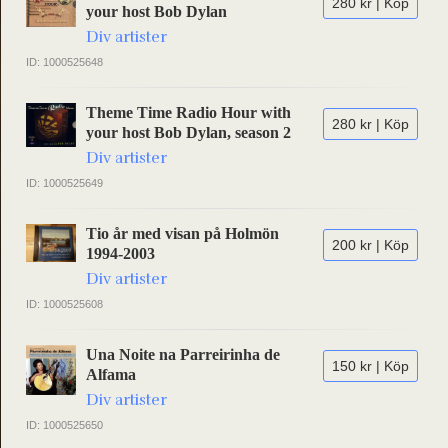
280 kr | Köp
your host Bob Dylan
Div artister
ID: 1000525648
Theme Time Radio Hour with
280 kr | Köp
your host Bob Dylan, season 2
Div artister
ID: 1000525649
Tio år med visan på Holmön
200 kr | Köp
1994-2003
Div artister
ID: 1000525608
Una Noite na Parreirinha de
150 kr | Köp
Alfama
Div artister
ID: 1000525650