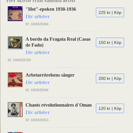
Fler skivor från samma artist
"Hot"-epoken 1930-1936
225 kr | Köp
Div artister
ID: 1000525360
A bordo da Fragata Real (Casas
150 kr | Köp
de Fado)
Div artister
ID: 1000525759
Arbetarrörelsens sånger
200 kr | Köp
Div artister
ID: 1000525936
Chants révolutionnaires d´Oman
120 kr | Köp
Div artister
ID: 1000525813