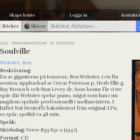
Skapa konto
Logga in
Kontakta
Böcker
Skivor
JAZZ - SWING/MAINSTREAM
ID: 1000523054
Soulville
Webster, Ben
Beskrivning:
En av giganterna på tenorsax, Ben Webster, i en fin
session, uppbackad av Oscar Peterson p, Herb Ellis g,
Ray Brown b och Stan Levey dr. Som bonus får vi tre
spår där Webster spelar piano, något som han i sin
ungdom spelade professionellt i mellanvästern. I
häftet Nat Hentoffs baksidestext från original-LPn.
10 spår; speltid ca 48 min.
Språk:
Skivbolag:
Verve 833 651-2 (1957)
Format:
CD