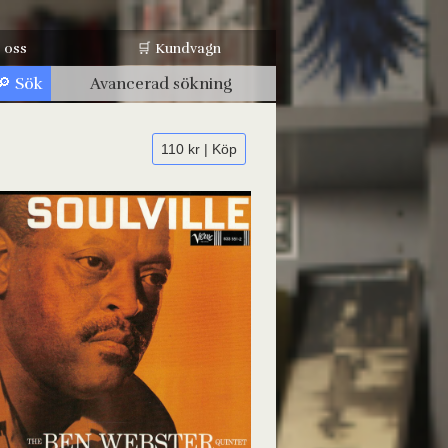
 oss
🛒 Kundvagn
Avancerad sökning
110 kr | Köp