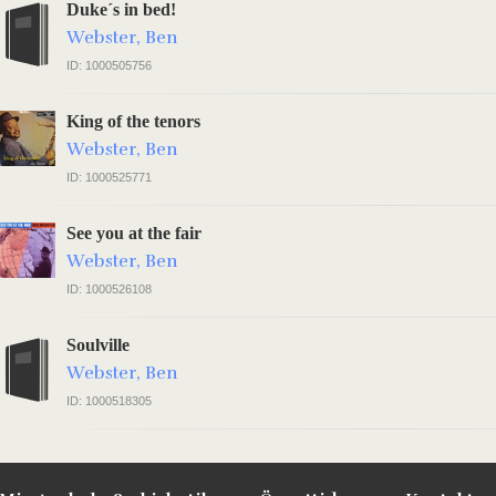
Duke´s in bed!
Webster, Ben
ID: 1000505756
King of the tenors
Webster, Ben
ID: 1000525771
See you at the fair
Webster, Ben
ID: 1000526108
Soulville
Webster, Ben
ID: 1000518305