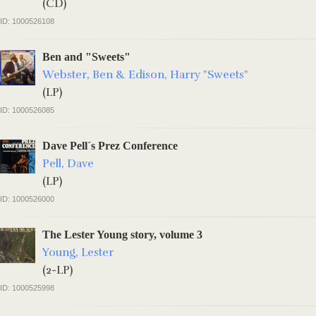
(CD)
ID: 1000526108
Ben and "Sweets"
Webster, Ben & Edison, Harry "Sweets"
(LP)
ID: 1000526085
Dave Pell´s Prez Conference
Pell, Dave
(LP)
ID: 1000526000
The Lester Young story, volume 3
Young, Lester
(2-LP)
ID: 1000525998