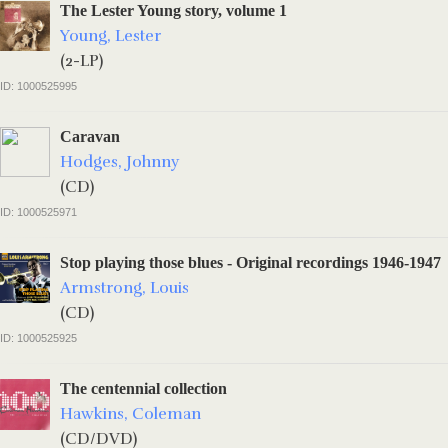
The Lester Young story, volume 1
Young, Lester
(2-LP)
ID: 1000525995
Caravan
Hodges, Johnny
(CD)
ID: 1000525971
Stop playing those blues - Original recordings 1946-1947
Armstrong, Louis
(CD)
ID: 1000525925
The centennial collection
Hawkins, Coleman
(CD/DVD)