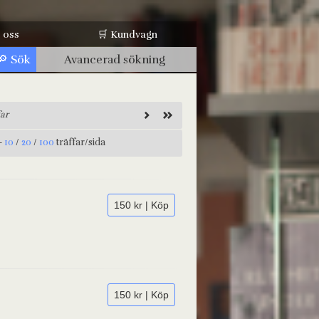
 oss
🛒 Kundvagn
Avancerad sökning
far
-
10
/
20
/
100
träffar/sida
150 kr | Köp
150 kr | Köp