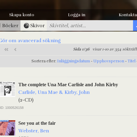
Skapa konto
Logga in
Kontakta
Böcker
Skivor
Gör om avancerad sökning
Sida 1/36
visar 1-10 av 354 sökträf
Sortera efter:
Inläggningsdatum
-
Upphovsperson
-
Titel
The complete Una Mae Carlisle and John Kirby
Carlisle, Una Mae & Kirby, John
(2-CD)
ID: 1000526158
See you at the fair
Webster, Ben