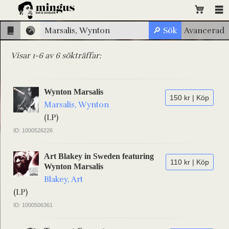
Visar 1-6 av 6 sökträffar:
Wynton Marsalis
150 kr | Köp
Marsalis, Wynton
(LP)
ID: 1000526226
Art Blakey in Sweden featuring
110 kr | Köp
Wynton Marsalis
Blakey, Art
(LP)
ID: 1000506361