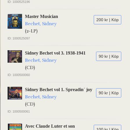
ID: 1000525196
Master Musician
200 kr | Köp
Bechet, Sidney
(2-LP)
ID: 1000525097
Sidney Bechet vol 3. 1938-1941
90 kr | Köp
Bechet, Sidney
(CD)
ID: 1000500060
Sidney Bechet vol 1. Spreadin´ joy
90 kr | Köp
Bechet, Sidney
(CD)
ID: 1000500061
Avec Claude Luter et son
100 kr | Köp