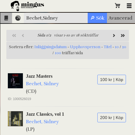
Sida 1/2
visar 1-10 av 18 sökträffar
Sortera efter:
Inläggningsdatum
-
Upphovsperson
-
Titel
-
10
/
20
/
100
träffar/sida
Jazz Masters
100 kr | Köp
Bechet, Sidney
(CD)
ID: 1000526019
Jazz Classics, vol 1
200 kr | Köp
Bechet, Sidney
(LP)