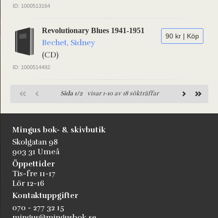
ID: 1000513164
Revolutionary Blues 1941-1951
90 kr | Köp
Bechet, Sidney
(CD)
ID: 1000514492
Sida 1/2
visar 1-10 av 18 sökträffar
Mingus bok- & skivbutik
Skolgatan 98
903 31 Umeå
Öppettider
Tis-fre 11-17
Lör 12-16
Kontaktuppgifter
070 - 277 32 15
mingus@mingusbok.se