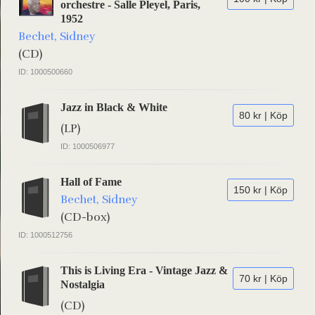
orchestre - Salle Pleyel, Paris,
1952
Bechet, Sidney
(CD)
ID: 1000500660
Jazz in Black & White
80 kr | Köp
(LP)
ID: 1000506977
Hall of Fame
150 kr | Köp
Bechet, Sidney
(CD-box)
ID: 1000512756
This is Living Era - Vintage Jazz &
70 kr | Köp
Nostalgia
(CD)