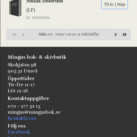
Muzak Distortion
70 kr | Köp
(LP)
ID: 1000505380
Sida 1/2
visar 1-10 av 11 sökträffar
Mingus bok- & skivbutik
Skolgatan 98
903 31 Umeå
Öppettider
Tis-fre 11-17
Lör 12-16
Kontaktuppgifter
070 - 277 32 15
mingus@mingusbok.se
Kontakta oss
Följ oss
Facebook