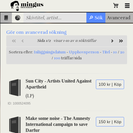
Gör om avancerad sökning
Sida 1/2
visar 1-10 av 11 sökträffar
Sortera efter:
Inläggningsdatum
-
Upphovsperson
-
Titel
-
10
/
20
/
100
träffar/sida
Sun City - Artists United Against
100 kr | Köp
Apartheid
(LP)
ID: 1000524095
Make some noise - The Amnesty
150 kr | Köp
International campaign to save
Darfur