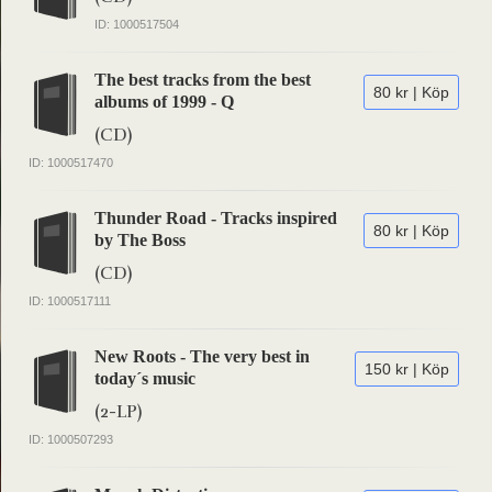
ID: 1000517504
The best tracks from the best
80 kr | Köp
albums of 1999 - Q
(CD)
ID: 1000517470
Thunder Road - Tracks inspired
80 kr | Köp
by The Boss
(CD)
ID: 1000517111
New Roots - The very best in
150 kr | Köp
today´s music
(2-LP)
ID: 1000507293