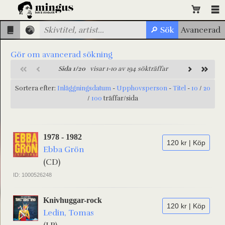
Gör om avancerad sökning
Sida 1/20
visar 1-10 av 194 sökträffar
Sortera efter:
Inläggningsdatum
-
Upphovsperson
-
Titel
-
10
/
20
/
100
träffar/sida
1978 - 1982
120 kr | Köp
Ebba Grön
(CD)
ID: 1000526248
Knivhuggar-rock
120 kr | Köp
Ledin, Tomas