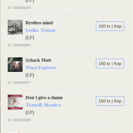
(LP)
ID: 1000526228
Restless mind
100 kr | Köp
Ledin, Tomas
(LP)
ID: 1000525994
Schack Matt
150 kr | Köp
Wasa Express
(LP)
ID: 1000525977
Don´t give a damn
150 kr | Köp
Törnell, Monica
(LP)
ID: 1000525938