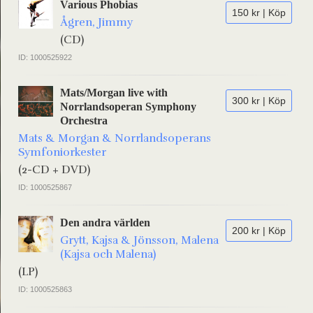
Various Phobias
150 kr | Köp
Ågren, Jimmy
(CD)
ID: 1000525922
Mats/Morgan live with
300 kr | Köp
Norrlandsoperan Symphony
Orchestra
Mats & Morgan & Norrlandsoperans
Symfoniorkester
(2-CD + DVD)
ID: 1000525867
Den andra världen
200 kr | Köp
Grytt, Kajsa & Jönsson, Malena
(Kajsa och Malena)
(LP)
ID: 1000525863