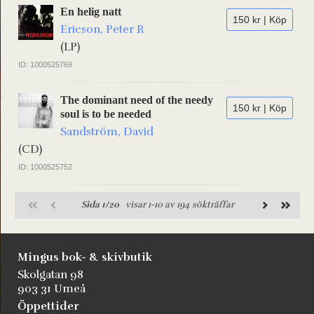
En helig natt
150 kr | Köp
Ericson, Peter R
(LP)
ID: 1000525769
The dominant need of the needy
150 kr | Köp
soul is to be needed
Sandström, David
(CD)
ID: 1000525752
Sida 1/20
visar 1-10 av 194 sökträffar
Mingus bok- & skivbutik
Skolgatan 98
903 31 Umeå
Öppettider