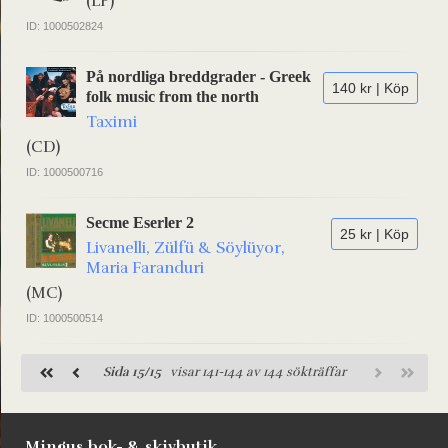
(LP)
ID: 1000502824
På nordliga breddgrader - Greek
140 kr | Köp
folk music from the north
Taximi
(CD)
ID: 1000500716
Secme Eserler 2
25 kr | Köp
Livanelli, Zülfü & Söylüyor,
Maria Faranduri
(MC)
ID: 1000500514
Sida 15/15
visar 141-144 av 144 sökträffar
Mingus bok- & skivbutik