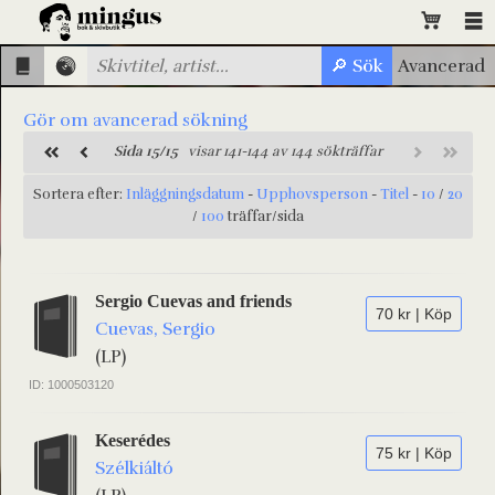
Gör om avancerad sökning
Sida 15/15
visar 141-144 av 144 sökträffar
Sortera efter:
Inläggningsdatum
-
Upphovsperson
-
Titel
-
10
/
20
/
100
träffar/sida
Sergio Cuevas and friends
70 kr | Köp
Cuevas, Sergio
(LP)
ID: 1000503120
Keserédes
75 kr | Köp
Szélkiáltó