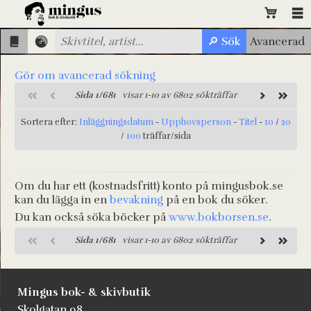
Gör om avancerad sökning
Sida 1/681
visar 1-10 av 6802 sökträffar
Sortera efter:
Inläggningsdatum
-
Upphovsperson
-
Titel
-
10
/
20
/
100
träffar/sida
Om du har ett (kostnadsfritt) konto på mingusbok.se
kan du lägga in en
bevakning
på en bok du söker.
Du kan också söka böcker på
www.bokborsen.se
.
Sida 1/681
visar 1-10 av 6802 sökträffar
Mingus bok- & skivbutik
Skolgatan 98