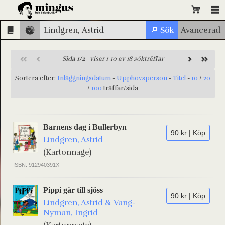
Sida 1/2
visar 1-10 av 18 sökträffar
Sortera efter:
Inläggningsdatum
-
Upphovsperson
-
Titel
-
10
/
20
/
100
träffar/sida
Barnens dag i Bullerbyn
90 kr | Köp
Lindgren, Astrid
(Kartonnage)
ISBN: 912940391X
Pippi går till sjöss
90 kr | Köp
Lindgren, Astrid & Vang-
Nyman, Ingrid