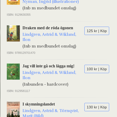
Nyman, Ingrid (illustrationer)
(Inb m medbundet omslag)
ISBN: 9129630355
Draken med de röda ögonen
125 kr | Köp
Lindgren, Astrid & Wikland,
Ilon
(Inb m medbundet omslag)
ISBN: 9789129701470
Jag vill inte gå och lägga mig!
100 kr | Köp
Lindgren, Astrid & Wikland,
Ilon
(Inbunden - hardcover)
ISBN: 9129581117
I skymningslandet
130 kr | Köp
Lindgren, Astrid & Törnqvist,
Marit (Bild)