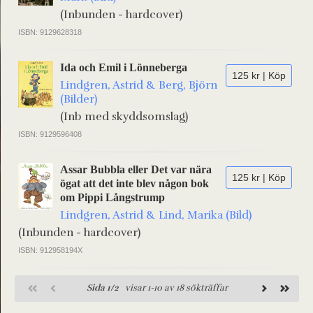
(Inbunden - hardcover)
ISBN: 9129628318
Ida och Emil i Lönneberga
125 kr | Köp
Lindgren, Astrid & Berg, Björn
(Bilder)
(Inb med skyddsomslag)
ISBN: 9129596408
Assar Bubbla eller Det var nära
125 kr | Köp
ögat att det inte blev någon bok
om Pippi Långstrump
Lindgren, Astrid & Lind, Marika (Bild)
(Inbunden - hardcover)
ISBN: 912958194X
Sida 1/2
visar 1-10 av 18 sökträffar