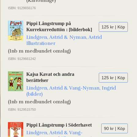
(Kartonnage)
ISBN: 9129656176
Pippi Långstrump på
125 kr | Köp
Kurrekurreduttön : [bilderbok]
Lindgren, Astrid & Nyman, Astrid
Illustrationer
(Inb m medbundet omslag)
ISBN: 9129661242
Kajsa Kavat och andra
125 kr | Köp
berättelser
Lindgren, Astrid & Vang-Nyman, Ingrid
(bilder)
(Inb m medbundet omslag)
ISBN: 9129515750
Pippi Långstrump i Söderhavet
90 kr | Köp
Lindgren, Astrid & Vang-