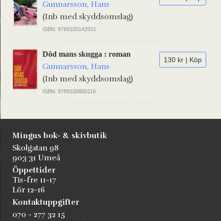
Gunnarsson, Hans
(Inb med skyddsomslag)
ISBN: 9789100142551
Död mans skugga : roman
130 kr | Köp
Gunnarsson, Hans
(Inb med skyddsomslag)
ISBN: 9789100800116
Mingus bok- & skivbutik
Skolgatan 98
903 31 Umeå
Öppettider
Tis-fre 11-17
Lör 12-16
Kontaktuppgifter
070 - 277 32 15