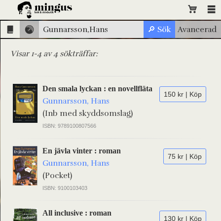
Visar 1-4 av 4 sökträffar:
Den smala lyckan : en novellfläta
150 kr | Köp
Gunnarsson, Hans
(Inb med skyddsomslag)
ISBN: 9789100807566
En jävla vinter : roman
75 kr | Köp
Gunnarsson, Hans
(Pocket)
ISBN: 9100103403
All inclusive : roman
130 kr | Köp