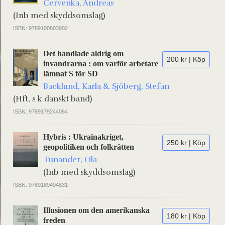
Cervenka, Andreas
(Inb med skyddsomslag)
ISBN: 9789100803902
Det handlade aldrig om
200 kr | Köp
invandrarna : om varför arbetare
lämnat S för SD
Backlund, Karla & Sjöberg, Stefan
(Hft, s k danskt band)
ISBN: 9789179244064
Hybris : Ukrainakriget,
250 kr | Köp
geopolitiken och folkrätten
Tunander, Ola
(Inb med skyddsomslag)
ISBN: 9789189494831
Illusionen om den amerikanska
180 kr | Köp
freden