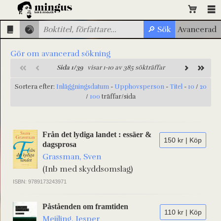
Gör om avancerad sökning
Sida 1/39
visar 1-10 av 385 sökträffar
Sortera efter:
Inläggningsdatum
-
Upphovsperson
-
Titel
-
10
/
20
/
100
träffar/sida
Från det lydiga landet : essäer &
150 kr | Köp
dagsprosa
Grassman, Sven
(Inb med skyddsomslag)
ISBN: 9789173243971
Påståenden om framtiden
110 kr | Köp
Meijling, Jesper