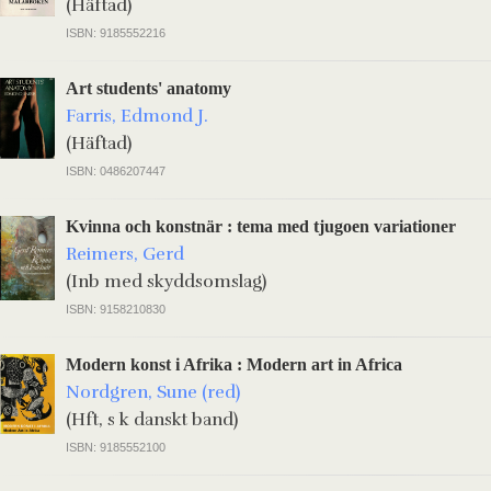
(Häftad)
ISBN: 9185552216
Art students' anatomy
Farris, Edmond J.
(Häftad)
ISBN: 0486207447
Kvinna och konstnär : tema med tjugoen variationer
Reimers, Gerd
(Inb med skyddsomslag)
ISBN: 9158210830
Modern konst i Afrika : Modern art in Africa
Nordgren, Sune (red)
(Hft, s k danskt band)
ISBN: 9185552100