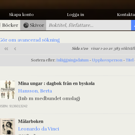
Skapa konto
Logga in
Kontakta
Böcker
Skivor
Gör om avancerad sökning
Sida 1/20
visar 1-20 av 383 sökträf
Sortera efter:
Inläggningsdatum
-
Upphovsperson
-
Titel
Mina ungar : dagbok från en byskola
Hansson, Berta
(Inb m medbundet omslag)
ISBN: 9136013242
Målarboken
Leonardo da Vinci