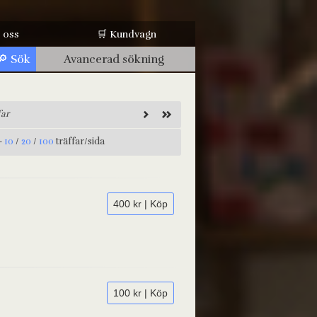
 oss
🛒 Kundvagn
Avancerad sökning
far
-
10
/
20
/
100
träffar/sida
400 kr | Köp
100 kr | Köp