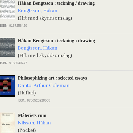
Håkan Bengtsson : teckning / drawing
Bengtsson, Håkan
(Hft med skyddsomslag)
ISBN: 9187258420
Håkan Bengtsson : teckning : drawing
Bengtsson, Håkan
(Hft med skyddsomslag)
ISBN: 9188040747
Philosophizing art : selected essays
Danto, Arthur Coleman
(Häftad)
ISBN: 9780520229068
Måleriets rum
Nilsson, Håkan
(Pocket)