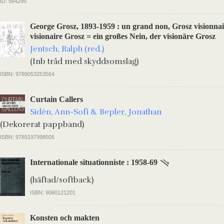
ID: 564295
George Grosz, 1893-1959 : un grand non, Grosz visionnair
visionaire Grosz = ein großes Nein, der visionäre Grosz
Jentsch, Ralph (red.)
(Inb tråd med skyddsomslag)
ISBN: 9789053253564
Curtain Callers
Sidén, Ann-Sofi & Bepler, Jonathan
(Dekorerat pappband)
ISBN: 9789197998505
Internationale situationniste : 1958-69
(häftad/softback)
ISBN: 9060121201
Konsten och makten