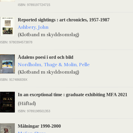
ISBN: 9789197724715
Reported sightings : art chronicles, 1957-1987
Ashbery, John
(Klotband m skyddsomslag)
ISBN: 9780394573878
Ådalens poesi i ord och bild
Nordholm, Thage & Molin, Pelle
(Klotband m skyddsomslag)
ISBN: 917486839X
In an exceptional time : graduate exhibiting MFA 2021
(Häftad)
ISBN: 9789198501353
Målningar 1990-2000