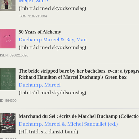
Meijer, Sture
(Inb tråd med skyddsomslag)
ISBN: 9187215004
50 Years of Alchemy
Duchamp Marcel & Ray, Man
(Inb tråd med skyddsomslag)
ISBN: 0966215826
The bride stripped bare by her bachelors, even: a typogr
Richard Hamilton of Marcel Duchamp's Green box
Duchamp, Marcel
(Inb tråd med skyddsomslag)
ID: 564300
Marchand du Sel : écrits de Marchel Duchamp (Collecti
Duchamp, Marcel & Michel Sanouillet (ed.)
(Hft tråd, s k danskt band)