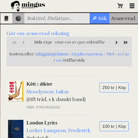
Gör om avancerad sökning
Sida 1/132
visar 1-10 av 1320 sökträffar
Sortera efter:
Inläggningsdatum
-
Upphovsperson
-
Titel
-
10
/
20
/
100
träffar/sida
Kött : dikter
250 kr | Köp
Moodysson, Lukas
(Hft tråd, s k danskt band)
ISBN: 9789146160182
London Lyrics
100 kr | Köp
Locker Lampson, Frederick