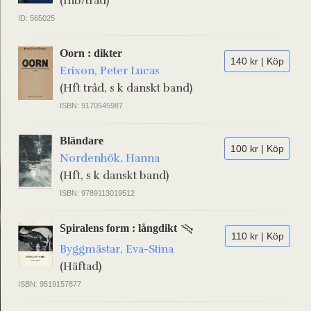
(Inb/tråd)
ID: 565025
Oorn : dikter
140 kr | Köp
Erixon, Peter Lucas
(Hft tråd, s k danskt band)
ISBN: 9170545987
Bländare
100 kr | Köp
Nordenhök, Hanna
(Hft, s k danskt band)
ISBN: 9789113019512
Spiralens form : långdikt
110 kr | Köp
Byggmästar, Eva-Stina
(Häftad)
ISBN: 9519157877