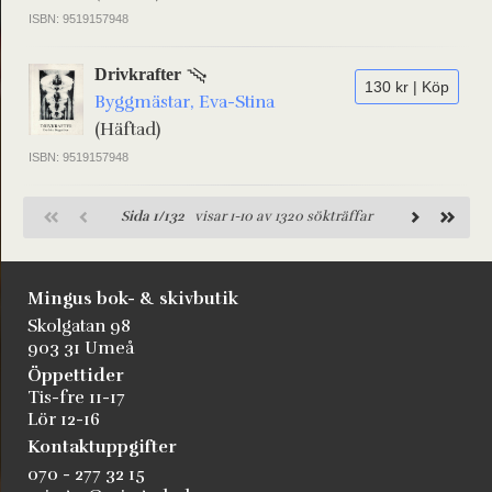
ISBN: 9519157948
Drivkrafter
130 kr | Köp
Byggmästar, Eva-Stina
(Häftad)
ISBN: 9519157948
Sida 1/132
visar 1-10 av 1320 sökträffar
Mingus bok- & skivbutik
Skolgatan 98
903 31 Umeå
Öppettider
Tis-fre 11-17
Lör 12-16
Kontaktuppgifter
070 - 277 32 15