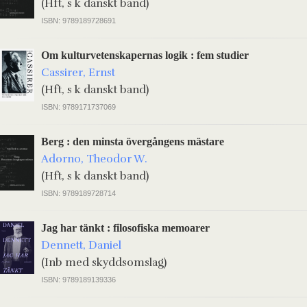
(Hft, s k danskt band)
ISBN: 9789189728691
Om kulturvetenskapernas logik : fem studier
Cassirer, Ernst
(Hft, s k danskt band)
ISBN: 9789171737069
Berg : den minsta övergångens mästare
Adorno, Theodor W.
(Hft, s k danskt band)
ISBN: 9789189728714
Jag har tänkt : filosofiska memoarer
Dennett, Daniel
(Inb med skyddsomslag)
ISBN: 9789189139336