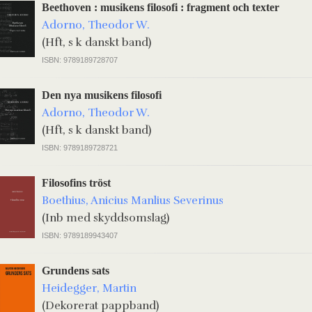
Beethoven : musikens filosofi : fragment och texter
Adorno, Theodor W.
(Hft, s k danskt band)
ISBN: 9789189728707
Den nya musikens filosofi
Adorno, Theodor W.
(Hft, s k danskt band)
ISBN: 9789189728721
Filosofins tröst
Boethius, Anicius Manlius Severinus
(Inb med skyddsomslag)
ISBN: 9789189943407
Grundens sats
Heidegger, Martin
(Dekorerat pappband)