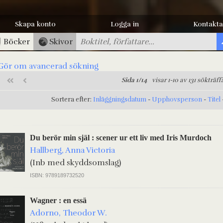
Skapa konto
Logga in
Kontakta
Böcker
Skivor
Gör om avancerad sökning
Sida 1/14
visar 1-10 av 131 sökträff
Sortera efter:
Inläggningsdatum
-
Upphovsperson
-
Titel
Du berör min själ : scener ur ett liv med Iris Murdoch
Hallberg, Anna Victoria
(Inb med skyddsomslag)
ISBN: 9789189732520
Wagner : en essä
Adorno, Theodor W.