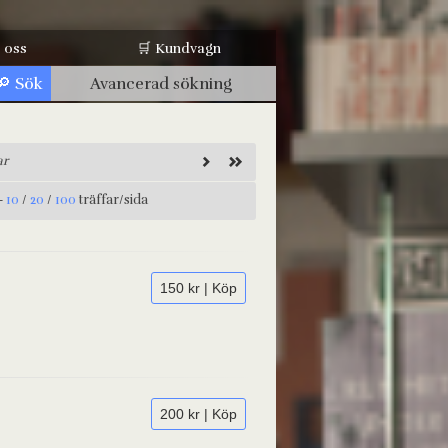
 oss
🛒 Kundvagn
Avancerad sökning
ar
-
10
/
20
/
100
träffar/sida
150 kr | Köp
200 kr | Köp