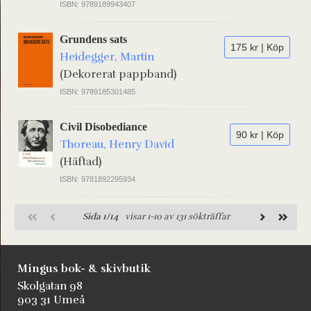
ISBN: 9789189943407
Grundens sats
175 kr | Köp
Heidegger, Martin
(Dekorerat pappband)
ISBN: 9789185301485
Civil Disobediance
90 kr | Köp
Thoreau, Henry David
(Häftad)
ISBN: 9781892295934
Sida 1/14
visar 1-10 av 131 sökträffar
Mingus bok- & skivbutik
Skolgatan 98
903 31 Umeå