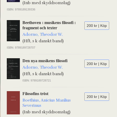
(Inb med skyddsomslag)
ISBN: 9789189139336
Beethoven : musikens filosofi :
200 kr | Köp
fragment och texter
Adorno, Theodor W.
(Hft, s k danskt band)
ISBN: 9789189728707
Den nya musikens filosofi
200 kr | Köp
Adorno, Theodor W.
(Hft, s k danskt band)
ISBN: 9789189728721
Filosofins tröst
200 kr | Köp
Boethius, Anicius Manlius
Severinus
(Inb med skyddsomslag)