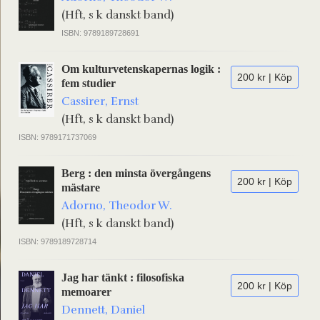
(Hft, s k danskt band)
ISBN: 9789189728691
Om kulturvetenskapernas logik :
200 kr | Köp
fem studier
Cassirer, Ernst
(Hft, s k danskt band)
ISBN: 9789171737069
Berg : den minsta övergångens
200 kr | Köp
mästare
Adorno, Theodor W.
(Hft, s k danskt band)
ISBN: 9789189728714
Jag har tänkt : filosofiska
200 kr | Köp
memoarer
Dennett, Daniel