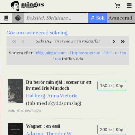
Gör om avancerad sökning
Sida 1/14
visar 1-10 av 131 sökträffar
Sortera efter:
Inläggningsdatum
-
Upphovsperson
-
Titel
-
10
/
20
/
100
träffar/sida
Du berör min själ : scener ur ett
150 kr | Köp
liv med Iris Murdoch
Hallberg, Anna Victoria
(Inb med skyddsomslag)
ISBN: 9789189732520
Wagner : en essä
200 kr | Köp
Adorno, Theodor W.