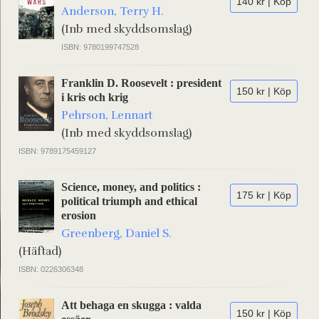
140 kr | Köp
Anderson, Terry H.
(Inb med skyddsomslag)
ISBN: 9780199747528
Franklin D. Roosevelt : president
150 kr | Köp
i kris och krig
Pehrson, Lennart
(Inb med skyddsomslag)
ISBN: 9789175459127
Science, money, and politics :
175 kr | Köp
political triumph and ethical
erosion
Greenberg, Daniel S.
(Häftad)
ISBN: 0226306348
Att behaga en skugga : valda
150 kr | Köp