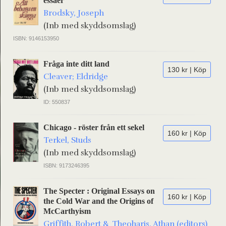
essäer
Brodsky, Joseph
(Inb med skyddsomslag)
ISBN: 9146153950
Fråga inte ditt land
130 kr | Köp
Cleaver; Eldridge
(Inb med skyddsomslag)
ID: 550837
Chicago - röster från ett sekel
160 kr | Köp
Terkel, Studs
(Inb med skyddsomslag)
ISBN: 9173246395
The Specter : Original Essays on
160 kr | Köp
the Cold War and the Origins of
McCarthyism
Griffith, Robert & Theoharis, Athan (editors)