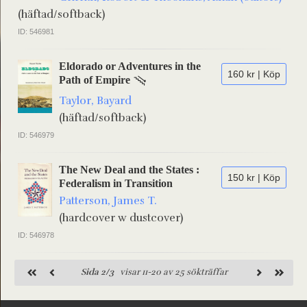
(häftad/softback)
ID: 546981
Eldorado or Adventures in the
160 kr | Köp
Path of Empire
Taylor, Bayard
(häftad/softback)
ID: 546979
The New Deal and the States :
150 kr | Köp
Federalism in Transition
Patterson, James T.
(hardcover w dustcover)
ID: 546978
Sida 2/3
visar 11-20 av 25 sökträffar