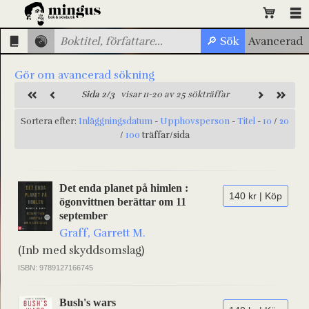
Gör om avancerad sökning
Sida 2/3
visar 11-20 av 25 sökträffar
Sortera efter:
Inläggningsdatum
-
Upphovsperson
-
Titel
-
10
/
20
/
100
träffar/sida
Det enda planet på himlen :
140 kr | Köp
ögonvittnen berättar om 11
september
Graff, Garrett M.
(Inb med skyddsomslag)
ISBN: 9789127166745
Bush's wars