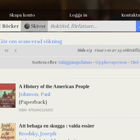
Skapa konto
Logga in
Kontakta
Böcker
Skivor
Gör om avancerad sökning
Sida 1/3
visar 1-10 av 25 sökträffa
Sortera efter:
Inläggningsdatum
-
Upphovsperson
-
Titel
A History of the American People
Johnson, Paul
(Paperback)
ISBN: 9781842124253
Att behaga en skugga : valda essäer
Brodsky, Joseph