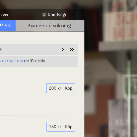
 oss
🛒 Kundvagn
Avancerad sökning
r
-
10
/
20
/
100
träffar/sida
200 kr | Köp
150 kr | Köp