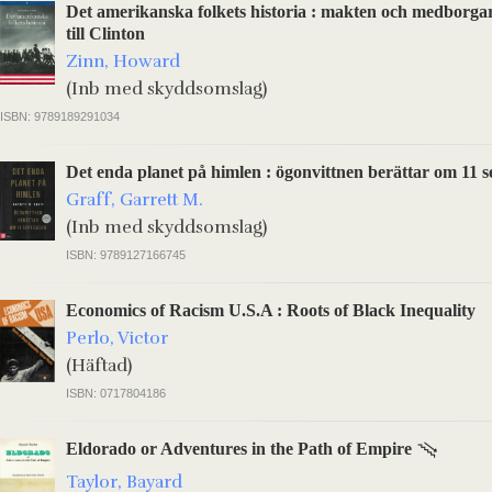
Det amerikanska folkets historia : makten och medborg
till Clinton
Zinn, Howard
(Inb med skyddsomslag)
ISBN: 9789189291034
Det enda planet på himlen : ögonvittnen berättar om 11 
Graff, Garrett M.
(Inb med skyddsomslag)
ISBN: 9789127166745
Economics of Racism U.S.A : Roots of Black Inequality
Perlo, Victor
(Häftad)
ISBN: 0717804186
Eldorado or Adventures in the Path of Empire
Taylor, Bayard