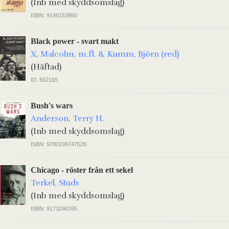
(Inb med skyddsomslag)
ISBN: 9146153950
Black power - svart makt
X, Malcolm, m.fl. & Kumm, Björn (red)
(Häftad)
ID: 562165
Bush's wars
Anderson, Terry H.
(Inb med skyddsomslag)
ISBN: 9780199747528
Chicago - röster från ett sekel
Terkel, Studs
(Inb med skyddsomslag)
ISBN: 9173246395