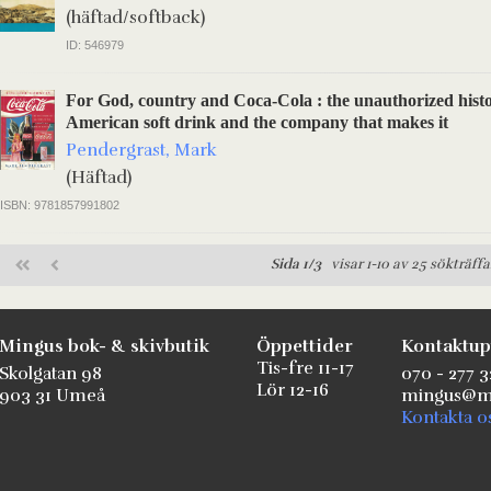
(häftad/softback)
ID: 546979
For God, country and Coca-Cola : the unauthorized histo
American soft drink and the company that makes it
Pendergrast, Mark
(Häftad)
ISBN: 9781857991802
Sida 1/3
visar 1-10 av 25 sökträffa
Mingus bok- & skivbutik
Öppettider
Kontaktup
Tis-fre 11-17
Skolgatan 98
070 - 277 3
Lör 12-16
903 31 Umeå
mingus@mi
Kontakta o