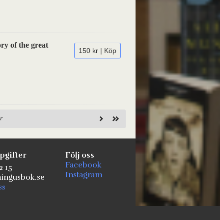
ry of the great
150 kr | Köp
r
pgifter
Följ oss
Facebook
2 15
Instagram
ngusbok.se
ss