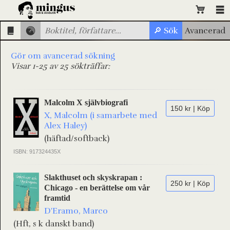
Gör om avancerad sökning
Visar 1-25 av 25 sökträffar:
Malcolm X självbiografi
150 kr | Köp
X, Malcolm (i samarbete med
Alex Haley)
(häftad/softback)
ISBN: 917324435X
Slakthuset och skyskrapan :
250 kr | Köp
Chicago - en berättelse om vår
framtid
D'Eramo, Marco
(Hft, s k danskt band)