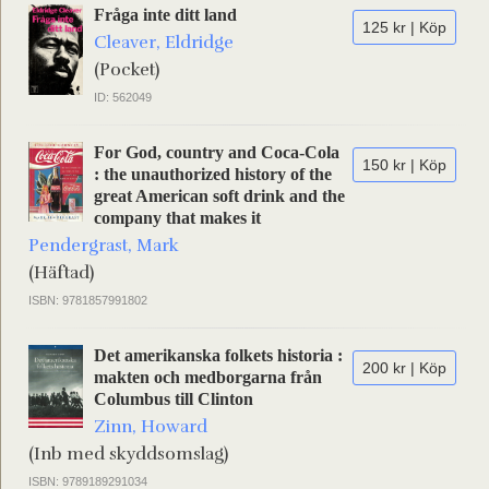
Fråga inte ditt land
125 kr | Köp
Cleaver, Eldridge
(Pocket)
ID: 562049
For God, country and Coca-Cola
150 kr | Köp
: the unauthorized history of the
great American soft drink and the
company that makes it
Pendergrast, Mark
(Häftad)
ISBN: 9781857991802
Det amerikanska folkets historia :
200 kr | Köp
makten och medborgarna från
Columbus till Clinton
Zinn, Howard
(Inb med skyddsomslag)
ISBN: 9789189291034