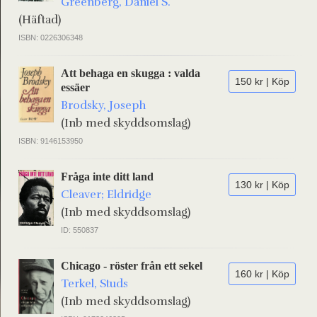
Greenberg, Daniel S.
(Häftad)
ISBN: 0226306348
Att behaga en skugga : valda
150 kr | Köp
essäer
Brodsky, Joseph
(Inb med skyddsomslag)
ISBN: 9146153950
Fråga inte ditt land
130 kr | Köp
Cleaver; Eldridge
(Inb med skyddsomslag)
ID: 550837
Chicago - röster från ett sekel
160 kr | Köp
Terkel, Studs
(Inb med skyddsomslag)