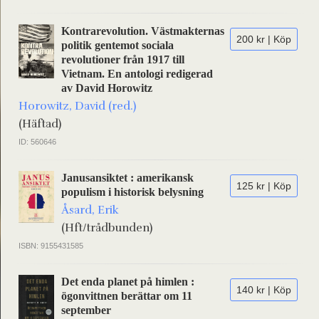
Kontrarevolution. Västmakternas
200 kr | Köp
politik gentemot sociala
revolutioner från 1917 till
Vietnam. En antologi redigerad
av David Horowitz
Horowitz, David (red.)
(Häftad)
ID: 560646
Janusansiktet : amerikansk
125 kr | Köp
populism i historisk belysning
Åsard, Erik
(Hft/trådbunden)
ISBN: 9155431585
Det enda planet på himlen :
140 kr | Köp
ögonvittnen berättar om 11
september