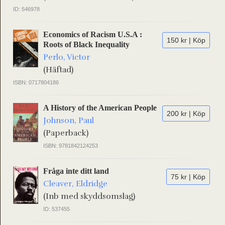
ID: 546978
Economics of Racism U.S.A :
150 kr | Köp
Roots of Black Inequality
Perlo, Victor
(Häftad)
ISBN: 0717804186
A History of the American People
200 kr | Köp
Johnson, Paul
(Paperback)
ISBN: 9781842124253
Fråga inte ditt land
75 kr | Köp
Cleaver, Eldridge
(Inb med skyddsomslag)
ID: 537455