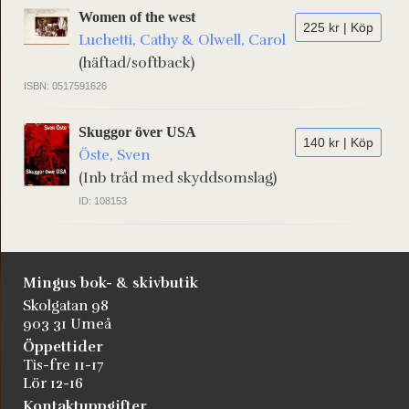
Women of the west
225 kr | Köp
Luchetti, Cathy & Olwell, Carol
(häftad/softback)
ISBN: 0517591626
Skuggor över USA
140 kr | Köp
Öste, Sven
(Inb tråd med skyddsomslag)
ID: 108153
Mingus bok- & skivbutik
Skolgatan 98
903 31 Umeå
Öppettider
Tis-fre 11-17
Lör 12-16
Kontaktuppgifter