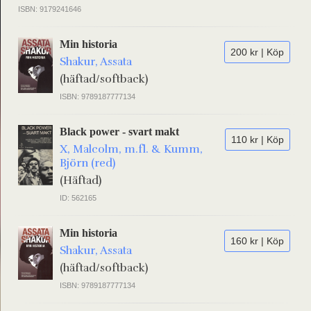
ISBN: 9179241646
Min historia
200 kr | Köp
Shakur, Assata
(häftad/softback)
ISBN: 9789187777134
Black power - svart makt
110 kr | Köp
X, Malcolm, m.fl. & Kumm,
Björn (red)
(Häftad)
ID: 562165
Min historia
160 kr | Köp
Shakur, Assata
(häftad/softback)
ISBN: 9789187777134