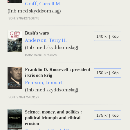
Graff, Garrett M.
(Inb med skyddsomslag)
ISBN: 9789127166745
Bush's wars
140 kr | Köp
Anderson, Terry H.
(Inb med skyddsomslag)
ISBN: 9780199747528
Franklin D. Roosevelt : president
150 kr | Köp
i kris och krig
Pehrson, Lennart
(Inb med skyddsomslag)
ISBN: 9789175459127
Science, money, and politics :
175 kr | Köp
political triumph and ethical
erosion