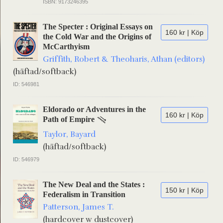
ISBN: 9173246395
The Specter : Original Essays on
160 kr | Köp
the Cold War and the Origins of
McCarthyism
Griffith, Robert & Theoharis, Athan (editors)
(häftad/softback)
ID: 546981
Eldorado or Adventures in the
160 kr | Köp
Path of Empire
Taylor, Bayard
(häftad/softback)
ID: 546979
The New Deal and the States :
150 kr | Köp
Federalism in Transition
Patterson, James T.
(hardcover w dustcover)