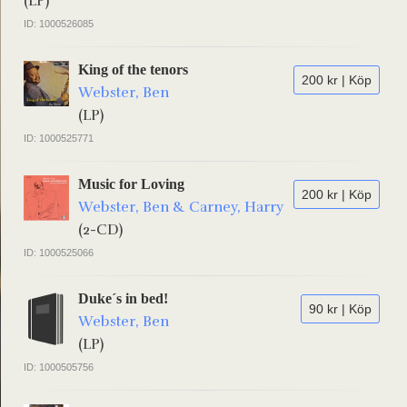
(LP)
ID: 1000526085
King of the tenors
200 kr | Köp
Webster, Ben
(LP)
ID: 1000525771
Music for Loving
200 kr | Köp
Webster, Ben & Carney, Harry
(2-CD)
ID: 1000525066
Duke´s in bed!
90 kr | Köp
Webster, Ben
(LP)
ID: 1000505756