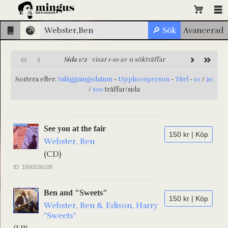
Sida 1/2
visar 1-10 av 11 sökträffar
Sortera efter:
Inläggningsdatum
-
Upphovsperson
-
Titel
-
10
/
20
/
100
träffar/sida
See you at the fair
150 kr | Köp
Webster, Ben
(CD)
ID: 1000526108
Ben and "Sweets"
150 kr | Köp
Webster, Ben & Edison, Harry
"Sweets"