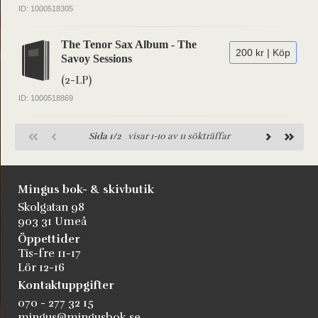
ID: 1000518305
The Tenor Sax Album - The
200 kr | Köp
Savoy Sessions
(2-LP)
ID: 1000518869
Sida 1/2
visar 1-10 av 11 sökträffar
Mingus bok- & skivbutik
Skolgatan 98
903 31 Umeå
Öppettider
Tis-fre 11-17
Lör 12-16
Kontaktuppgifter
070 - 277 32 15
mingus@mingusbok.se