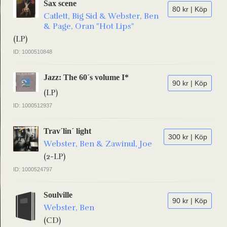
Sax scene
80 kr | Köp
Catlett, Big Sid & Webster, Ben
& Page, Oran "Hot Lips"
(LP)
ID: 1000510848
Jazz: The 60´s volume I*
90 kr | Köp
(LP)
ID: 1000512937
Trav´lin´ light
300 kr | Köp
Webster, Ben & Zawinul, Joe
(2-LP)
ID: 1000524797
Soulville
90 kr | Köp
Webster, Ben
(CD)