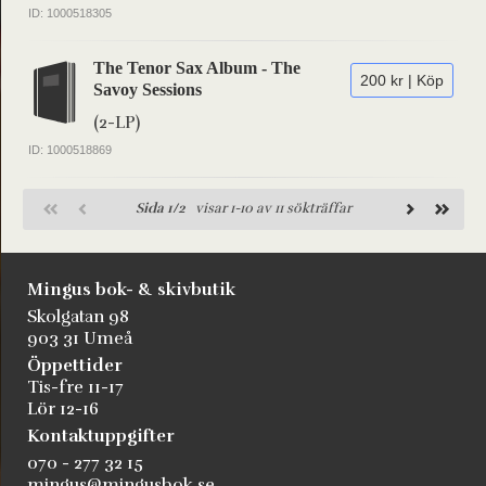
ID: 1000518305
The Tenor Sax Album - The
200 kr | Köp
Savoy Sessions
(2-LP)
ID: 1000518869
Sida 1/2
visar 1-10 av 11 sökträffar
Mingus bok- & skivbutik
Skolgatan 98
903 31 Umeå
Öppettider
Tis-fre 11-17
Lör 12-16
Kontaktuppgifter
070 - 277 32 15
mingus@mingusbok.se