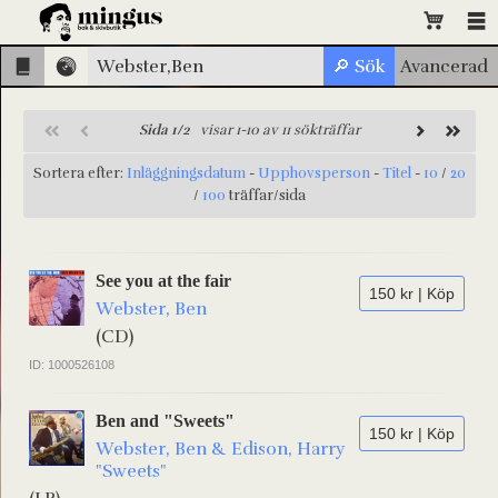
Sida 1/2
visar 1-10 av 11 sökträffar
Sortera efter:
Inläggningsdatum
-
Upphovsperson
-
Titel
-
10
/
20
/
100
träffar/sida
See you at the fair
150 kr | Köp
Webster, Ben
(CD)
ID: 1000526108
Ben and "Sweets"
150 kr | Köp
Webster, Ben & Edison, Harry
"Sweets"