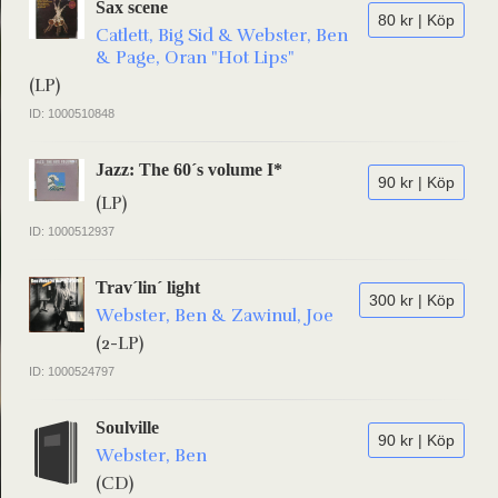
Sax scene
80 kr | Köp
Catlett, Big Sid & Webster, Ben
& Page, Oran "Hot Lips"
(LP)
ID: 1000510848
Jazz: The 60´s volume I*
90 kr | Köp
(LP)
ID: 1000512937
Trav´lin´ light
300 kr | Köp
Webster, Ben & Zawinul, Joe
(2-LP)
ID: 1000524797
Soulville
90 kr | Köp
Webster, Ben
(CD)