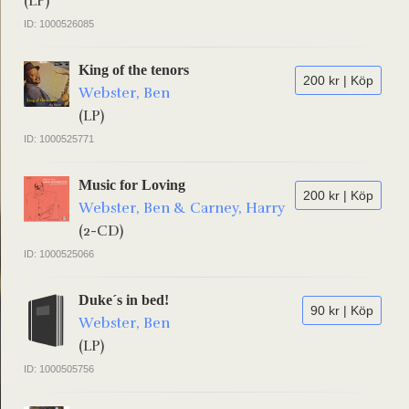
(LP)
ID: 1000526085
King of the tenors
200 kr | Köp
Webster, Ben
(LP)
ID: 1000525771
Music for Loving
200 kr | Köp
Webster, Ben & Carney, Harry
(2-CD)
ID: 1000525066
Duke´s in bed!
90 kr | Köp
Webster, Ben
(LP)
ID: 1000505756