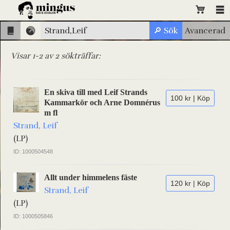
Visar 1-2 av 2 sökträffar:
En skiva till med Leif Strands
100 kr | Köp
Kammarkör och Arne Domnérus
m fl
Strand, Leif
(LP)
ID: 1000504548
Allt under himmelens fäste
120 kr | Köp
Strand, Leif
(LP)
ID: 1000505846