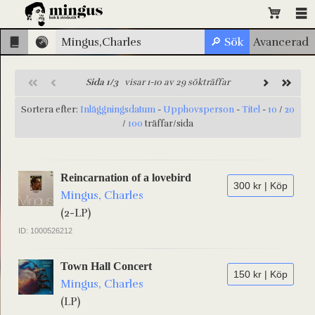
Sida 1/3
visar 1-10 av 29 sökträffar
Sortera efter:
Inläggningsdatum
-
Upphovsperson
-
Titel
-
10
/
20
/
100
träffar/sida
Reincarnation of a lovebird
300 kr | Köp
Mingus, Charles
(2-LP)
ID: 1000526212
Town Hall Concert
150 kr | Köp
Mingus, Charles
(LP)