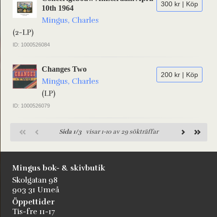
300 kr | Köp
10th 1964
Mingus, Charles
(2-LP)
ID: 1000526084
Changes Two
200 kr | Köp
Mingus, Charles
(LP)
ID: 1000526079
Sida 1/3
visar 1-10 av 29 sökträffar
Mingus bok- & skivbutik
Skolgatan 98
903 31 Umeå
Öppettider
Tis-fre 11-17