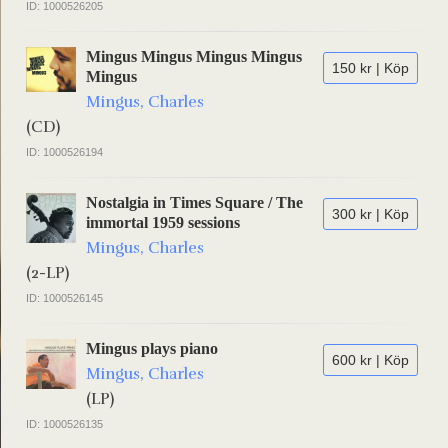
ID: 1000526205
Mingus Mingus Mingus Mingus
150 kr | Köp
Mingus
Mingus, Charles
(CD)
ID: 1000526194
Nostalgia in Times Square / The
300 kr | Köp
immortal 1959 sessions
Mingus, Charles
(2-LP)
ID: 1000526145
Mingus plays piano
600 kr | Köp
Mingus, Charles
(LP)
ID: 1000526135