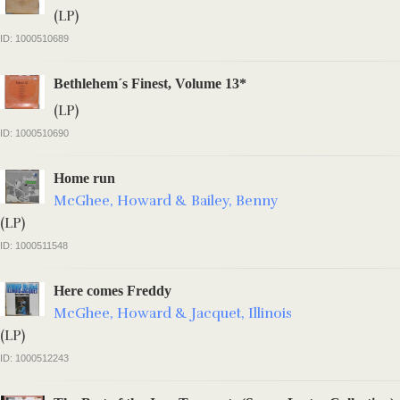
(LP)
ID: 1000510689
Bethlehem´s Finest, Volume 13*
(LP)
ID: 1000510690
Home run
McGhee, Howard & Bailey, Benny
(LP)
ID: 1000511548
Here comes Freddy
McGhee, Howard & Jacquet, Illinois
(LP)
ID: 1000512243