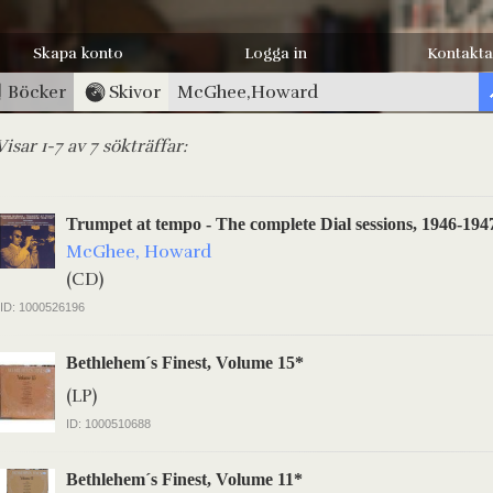
Skapa konto
Logga in
Kontakta
Böcker
Skivor
Visar 1-7 av 7 sökträffar:
Trumpet at tempo - The complete Dial sessions, 1946-194
McGhee, Howard
(CD)
ID: 1000526196
Bethlehem´s Finest, Volume 15*
(LP)
ID: 1000510688
Bethlehem´s Finest, Volume 11*