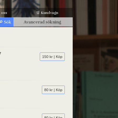
 oss
🛒 Kundvagn
Avancerad sökning
7
150 kr | Köp
80 kr | Köp
80 kr | Köp