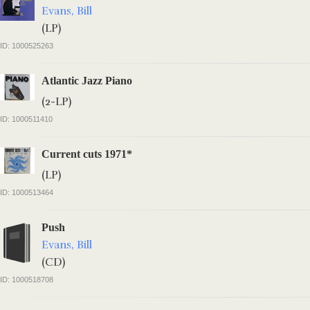
Evans, Bill
(LP)
ID: 1000525263
Atlantic Jazz Piano
(2-LP)
ID: 1000511410
Current cuts 1971*
(LP)
ID: 1000513464
Push
Evans, Bill
(CD)
ID: 1000518708