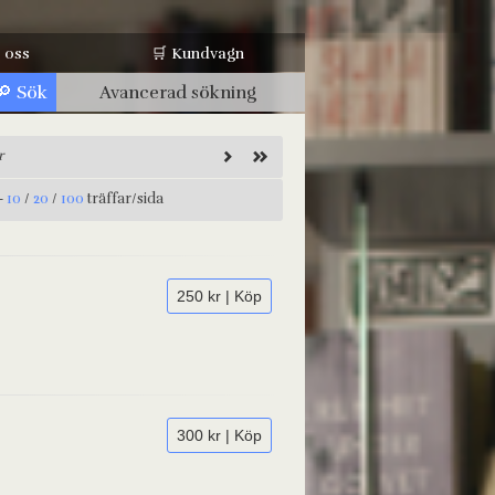
 oss
🛒 Kundvagn
Avancerad sökning
r
-
10
/
20
/
100
träffar/sida
250 kr | Köp
300 kr | Köp