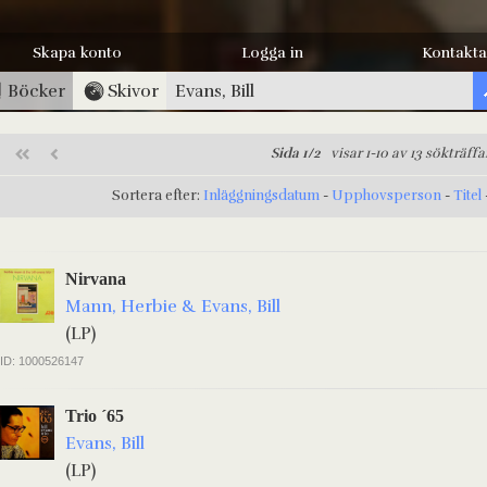
Skapa konto
Logga in
Kontakta
Böcker
Skivor
Sida 1/2
visar 1-10 av 13 sökträffa
Sortera efter:
Inläggningsdatum
-
Upphovsperson
-
Titel
Nirvana
Mann, Herbie & Evans, Bill
(LP)
ID: 1000526147
Trio ´65
Evans, Bill
(LP)