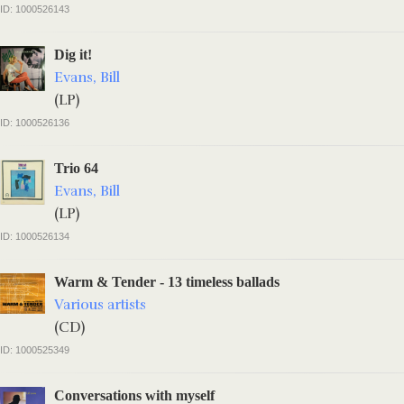
ID: 1000526143
Dig it!
Evans, Bill
(LP)
ID: 1000526136
Trio 64
Evans, Bill
(LP)
ID: 1000526134
Warm & Tender - 13 timeless ballads
Various artists
(CD)
ID: 1000525349
Conversations with myself