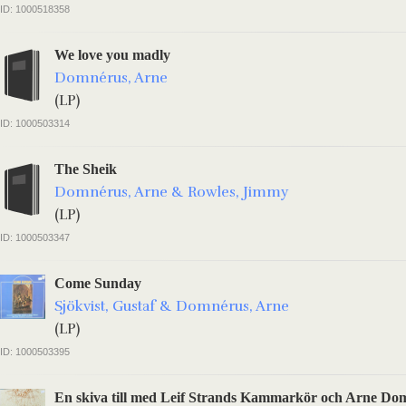
ID: 1000518358
We love you madly
Domnérus, Arne
(LP)
ID: 1000503314
The Sheik
Domnérus, Arne & Rowles, Jimmy
(LP)
ID: 1000503347
Come Sunday
Sjökvist, Gustaf & Domnérus, Arne
(LP)
ID: 1000503395
En skiva till med Leif Strands Kammarkör och Arne Dom