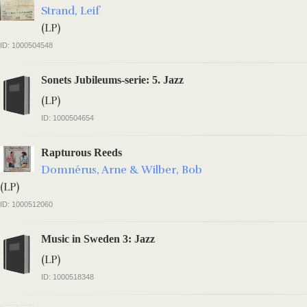
Strand, Leif
(LP)
ID: 1000504548
Sonets Jubileums-serie: 5. Jazz
(LP)
ID: 1000504654
Rapturous Reeds
Domnérus, Arne & Wilber, Bob
(LP)
ID: 1000512060
Music in Sweden 3: Jazz
(LP)
ID: 1000518348