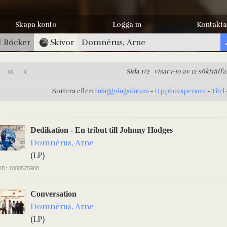
Skapa konto
Logga in
Kontakta
Böcker
Skivor
Sida 1/2
visar 1-10 av 12 sökträffa
Sortera efter:
Inläggningsdatum
-
Upphovsperson
-
Titel
Dedikation - En tribut till Johnny Hodges
Domnérus, Arne
(LP)
ID: 1000525988
Conversation
Domnérus, Arne
(LP)