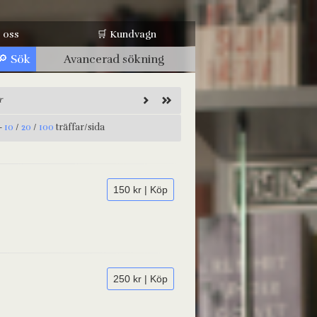
 oss
🛒 Kundvagn
Avancerad sökning
r
-
10
/
20
/
100
träffar/sida
150 kr | Köp
250 kr | Köp