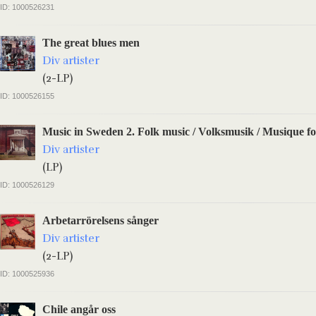
ID: 1000526231
The great blues men
Div artister
(2-LP)
ID: 1000526155
Music in Sweden 2. Folk music / Volksmusik / Musique fo
Div artister
(LP)
ID: 1000526129
Arbetarrörelsens sånger
Div artister
(2-LP)
ID: 1000525936
Chile angår oss