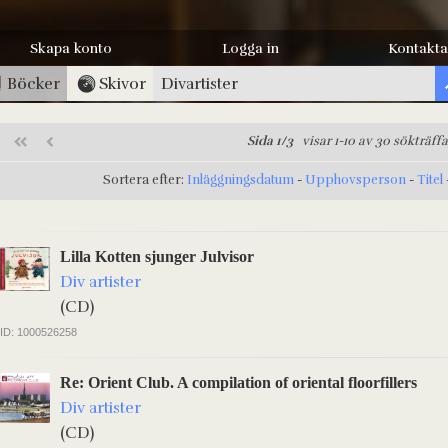
Skapa konto
Logga in
Kontakta
Böcker
Skivor
Sida 1/3
visar 1-10 av 30 sökträffa
Sortera efter:
Inläggningsdatum
-
Upphovsperson
-
Titel
Lilla Kotten sjunger Julvisor
Div artister
(CD)
ID: 1000526258
Re: Orient Club. A compilation of oriental floorfillers
Div artister
(CD)