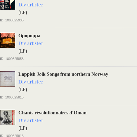
Div artister
(LP)
ID: 1000525935
Opopoppa
Div artister
(LP)
ID: 1000525858
Lappish Joik Songs from northern Norway
Div artister
(LP)
ID: 1000525815
Chants révolutionnaires d´Oman
Div artister
(LP)
ID: 1000525813