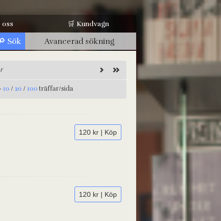
 oss
🛒 Kundvagn
Avancerad sökning
r
-
10
/
20
/
100
träffar/sida
120 kr | Köp
120 kr | Köp