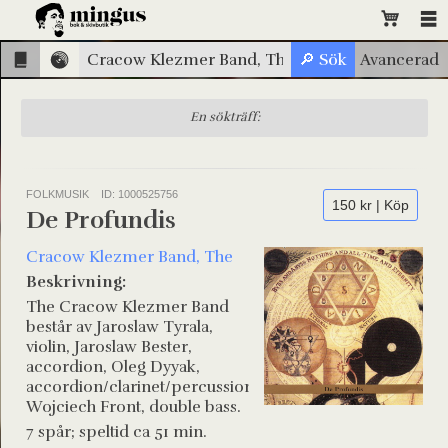
En sökträff:
FOLKMUSIK
ID: 1000525756
150 kr | Köp
De Profundis
Cracow Klezmer Band, The
Beskrivning:
The Cracow Klezmer Band
består av Jaroslaw Tyrala,
violin, Jaroslaw Bester,
accordion, Oleg Dyyak,
accordion/clarinet/percussion,
Wojciech Front, double bass.
7 spår; speltid ca 51 min.